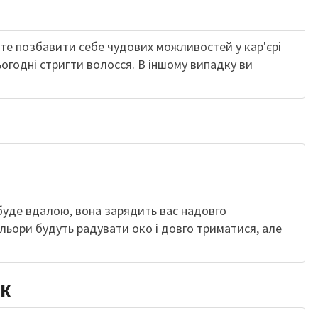
те позбавити себе чудових можливостей у кар'єрі
ьогодні стригти волосся. В іншому випадку ви
буде вдалою, вона зарядить вас надовго
льори будуть радувати око і довго триматися, але
к