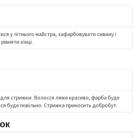
ися у літнього майстра, зафарбовувати сивину і
рівняти кінці.
 для стрижки. Волосся ляже красиво, фарба буде
сся буде повільно. Стрижка приносить добробут.
лок