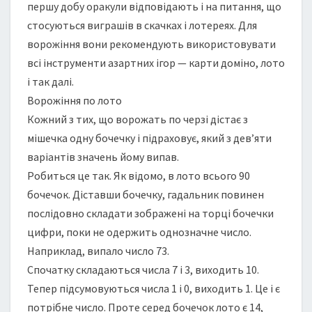
першу добу оракули відповідають і на питання, що
стосуються виграшів в скачках і лотереях. Для
ворожіння вони рекомендують використовувати
всі інструменти азартних ігор — карти доміно, лото
і так далі.
Ворожіння по лото
Кожний з тих, що ворожать по черзі дістає з
мішечка одну бочечку і підраховує, який з дев’яти
варіантів значень йому випав.
Робиться це так. Як відомо, в лото всього 90
бочечок. Діставши бочечку, гадальник повинен
послідовно складати зображені на торці бочечки
цифри, поки не одержить однозначне число.
Наприклад, випало число 73.
Спочатку складаються числа 7 і 3, виходить 10.
Тепер підсумовуються числа 1 і 0, виходить 1. Це і є
потрібне число. Проте серед бочечок лото є 14,