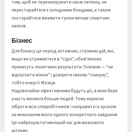
тим, щоб не перенапружити свою печінку, не
перестарайтеся з солодкими блюдами, а також
постарайтеся вживати трохи менше спиртних
напоїв.
Бізнес
Для бізнесу це період активних, стрімких дій, які,
якщо ви утримаєтеся в “сідлі”, обов’язково
принесуть позитивні результати. Головне — “не
відпускати віжки” і довіряти своєму “скакуну”,
тобто енергії Місяця.
Надзвичайно ефективними будуть дії, в яких бере
участь якомога більше людей. Тому корисно
зібрати всіх співробітників і направити їх зусилля
на виконання якого одного конкретного завдання.
Це найрезультативніший час для мозкового
штурму.