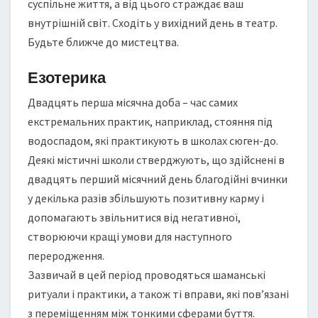
суспільне життя, а від цього страждає ваш
внутрішній світ. Сходіть у вихідний день в театр.
Будьте ближче до мистецтва.
Езотерика
Двадцять перша місячна доба – час самих
екстремальних практик, наприклад, стояння під
водоспадом, які практикують в школах сюген-до.
Деякі містичні школи стверджують, що здійснені в
двадцять перший місячний день благодійні вчинки
у декілька разів збільшують позитивну карму і
допомагають звільнитися від негативної,
створюючи кращі умови для наступного
переродження.
Зазвичай в цей період проводяться шаманські
ритуали і практики, а також ті вправи, які пов’язані
з переміщенням між тонкими сферами буття.