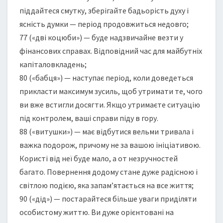
піддайтеся смутку, зберігайте бадьорість духу і
ясність думки — період продовжиться недовго;
77 («дві коцюби») — буде надзвичайне везти у
фінансових справах. Відповідний час для майбутніх
капіталовкладень;
80 («бабця») — наступає період, коли доведеться
прикласти максимум зусиль, щоб утримати те, чого
ви вже встигли досягти. Якщо утримаєте ситуацію
під контролем, ваші справи піду в гору.
88 («витушки») — має відбутися вельми тривала і
важка подорож, причому не за вашою ініціативою.
Користі від неї буде мало, а от незручностей
багато. Повернення додому стане дуже радісною і
світлою подією, яка запам’ятається на все життя;
90 («дід») — постарайтеся більше уваги приділяти
особистому життю. Ви дуже орієнтовані на