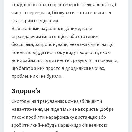
тому, що основа творчої енергії є сексуальність, і
якщо її перекрити, блокувати — статеве життя
стає сірим і нецікавим.
За останніми науковими даними, коли
страждаючим імпотенцією або статевим
безсиллям, запропонували, незважаючи ні на що
повністю віддатися тому виду творчості, якою
вони займалися в дитинстві, результати показали,
що багато з них просто відродилися на очах,
проблеми як і не бувало.
Здоров’я
Сьогодні на тренуваннях можна збільшити
навантаження, це піде тільки на користь. Добре
також пробігти марафонську дистанцію або
зробити який-небудь марш-кидок із великою