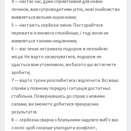
4 — настає час, дуже сприятливий для нових
починів, вам супроводитиме успіх, нові знайомства
виявляться вельми корисними;
5 — настають серйозні зміни. Постарайтеся
пережити їх якомога спокійніше, і тоді вони не
виявляться такими нищівними;
6 — вас чекає нетривала подорож в незнайомі
місця. Не варто засмучуватися, подорож не
здасться вам утомливою, ви багато що встигнете
зробити;
7 — варто трохи розслабитися і відпочити. Всі ваші
справи у повному порядку і ситуація достатньо
стабільна. Повернувшись до справ з новими
силами, ви зможете добитися прекрасних
результатів.
8 — серйозна сварка з близькими надовго виб’є вас
з колії: щоб скоріше улагодити конфлікт,