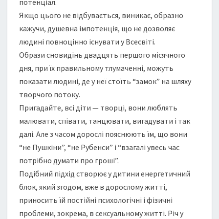
потенціал.
Якщо цього не відбувається, виникає, образно
кажучи, душевна імпотенція, що не дозволяє
людині повноцінно існувати у Всесвіті.
Образи сновидінь двадцять першого місячного
дня, при їх правильному тлумаченні, можуть
показати людині, де у неї стоїть “замок” на шляху
творчого потоку.
Пригадайте, всі діти — творці, вони люблять
малювати, співати, танцювати, вигадувати і так
далі. Але з часом дорослі пояснюють їм, що вони
“не Пушкіни”, “не Рубенси” і “взагалі увесь час
потрібно думати про гроші”.
Подібний підхід створює у дитини енергетичний
блок, який згодом, вже в дорослому житті,
приносить їй постійні психологічні і фізичні
проблеми, зокрема, в сексуальному житті. Річ у