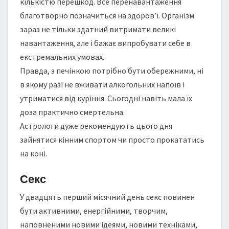
кількістю перешкод. Все перенавантаження
благотворно позначиться на здоров’ї. Організм
зараз не тільки здатний витримати великі
навантаження, але і бажає випробувати себе в
екстремальних умовах.
Правда, з печінкою потрібно бути обережними, ні
в якому разі не вживати алкогольних напоїв і
утриматися від куріння. Сьогодні навіть мала їх
доза практично смертельна.
Астрологи дуже рекомендують цього дня
зайнятися кінним спортом чи просто прокататись
на коні.
Секс
У двадцять перший місячний день секс повинен
бути активними, енергійними, творчим,
наповненими новими ідеями, новими техніками,