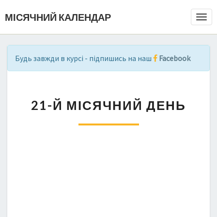
МІСЯЧНИЙ КАЛЕНДАР
Togg
Navi
Будь завжди в курсі - підпишись на наш
Facebook
2
21-Й МІСЯЧНИЙ ДЕНЬ
1
-
Й
М
І
С
Я
Ч
Н
И
Й