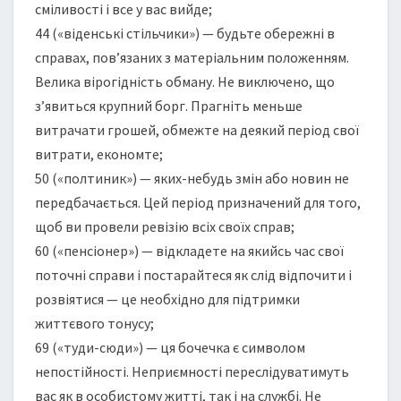
сміливості і все у вас вийде;
44 («віденські стільчики») — будьте обережні в
справах, пов’язаних з матеріальним положенням.
Велика вірогідність обману. Не виключено, що
з’явиться крупний борг. Прагніть меньше
витрачати грошей, обмежте на деякий період свої
витрати, економте;
50 («полтиник») — яких-небудь змін або новин не
передбачається. Цей період призначений для того,
щоб ви провели ревізію всіх своїх справ;
60 («пенсіонер») — відкладете на якийсь час свої
поточні справи і постарайтеся як слід відпочити і
розвіятися — це необхідно для підтримки
життєвого тонусу;
69 («туди-сюди») — ця бочечка є символом
непостійності. Неприємності переслідуватимуть
вас як в особистому житті, так і на службі. Не