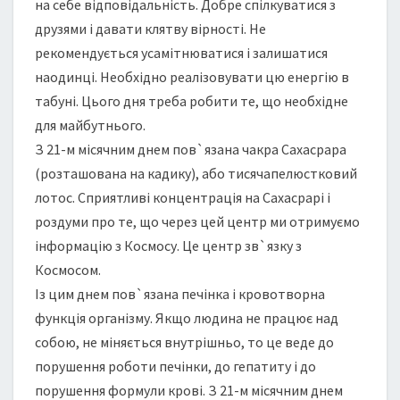
на себе відповідальність. Добре спілкуватися з
друзями і давати клятву вірності. Не
рекомендується усамітнюватися і залишатися
наодинці. Необхідно реалізовувати цю енергію в
табуні. Цього дня треба робити те, що необхідне
для майбутнього.
З 21-м місячним днем пов`язана чакра Сахасрара
(розташована на кадику), або тисячапелюстковий
лотос. Сприятливі концентрація на Сахасрарі і
роздуми про те, що через цей центр ми отримуємо
інформацію з Космосу. Це центр зв`язку з
Космосом.
Із цим днем пов`язана печінка і кровотворна
функція організму. Якщо людина не працює над
собою, не міняється внутрішньо, то це веде до
порушення роботи печінки, до гепатиту і до
порушення формули крові. З 21-м місячним днем