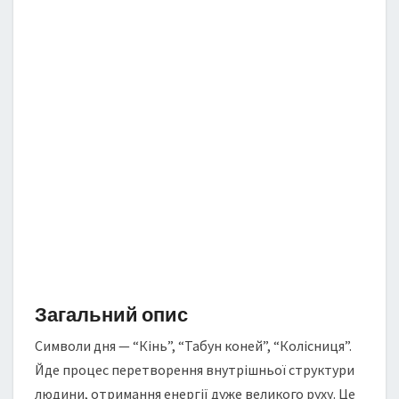
Д
Е
Н
Ь
Загальний опис
Символи дня — “Кінь”, “Табун коней”, “Колісниця”.
Йде процес перетворення внутрішньої структури
людини, отримання енергії дуже великого руху. Це