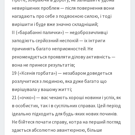
невирішених проблем — після повернення вони
нагадають про себе з подвоєною силою, і тоді
вирішити і буде вже значно складніший;
II («барабанні палички») — недоброзичливці
заподіють серйозний неспокій — їх інтриги
причинять багато неприємностей. Не
рекомендується проявляти ділову активність —
вона не принесе результатів;
19 («Ксенія горбата») — незабаром доведеться
розлучитися з людиною, яка дуже багато що
вирішувала у вашому житті;
21 («очко») — вас чекають хороші новини і успіх, як
в особистих, так і в суспільних справах. Цей період
ідеально підходить для будь-яких нових починів.
Не бійтеся почати справу, котра на перший погляд
здається абсолютно авантюрною, більше