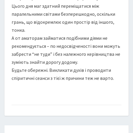
Цього дня маг здатний переміщатися між
паралельними світами безперешкодно, оскільки
грань, що відокремлює один простір від іншого,
тонка.
А от аматорам займатися подібними діями не
рекомендується – по недосвідченості вони можуть
забрести “не туди” і без належного керівництва не
зуміють знайти дорогу додому.
Будьте обережні. Викликати духів і проводити
спіритичні сеанси з тієї ж причини теж не варто.