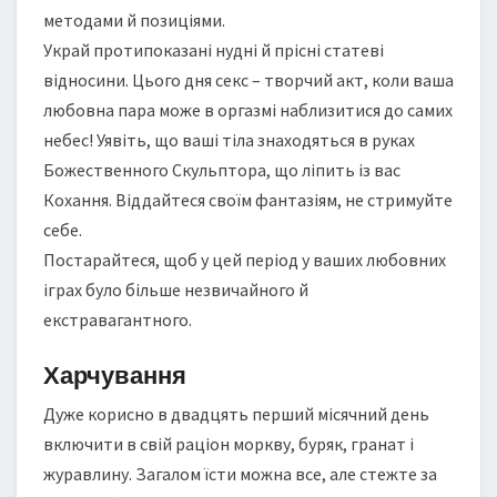
методами й позиціями.
Украй протипоказані нудні й прісні статеві
відносини. Цього дня секс – творчий акт, коли ваша
любовна пара може в оргазмі наблизитися до самих
небес! Уявіть, що ваші тіла знаходяться в руках
Божественного Скульптора, що ліпить із вас
Кохання. Віддайтеся своїм фантазіям, не стримуйте
себе.
Постарайтеся, щоб у цей період у ваших любовних
іграх було більше незвичайного й
екстравагантного.
Харчування
Дуже корисно в двадцять перший місячний день
включити в свій раціон моркву, буряк, гранат і
журавлину. Загалом їсти можна все, але стежте за