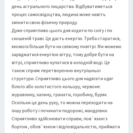
день астрального лицарства. Відбуватиметься
процес самосвідоцтва, людина може навіть
змінити свою фізичну природу.
Дуже сприятливо цього дня ходити по снігу і по
скошеній траві. Це дасть енергію. Треба старатися,
якомога більше бути на свіжому повітрі. Ми можемо
заряджатися енергією вітру, тому добре бути на
вітрі, сприятливо купатися в холодній воді. Це
також сприяє перетворенню внутрішньої
структури. Сприятливо цього дня надягати одяг
білого або золотистого кольору, червоне:
журавлину, калину, гранати, горобину, буряк.
Оскільки це день руху, то можна переходити на
іншу роботу і починати подорожі, мандрівки.
Сприятливо здійснювати справи, пов`язані з
боргом , обов`язком і відповідальністю, приймати