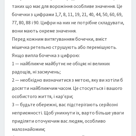
таких що має для ворожіння особливе значення. Це
бочечки з цифрами 1,7, 8, 11, 19, 21, 40, 44, 50, 60, 69,
77, 80, 88 і 90. Цифри на них не потрібне складувати,
вони мають окреме значення.
Перед кожним витягуванням бочечки, вміст
мішечка ретельно струшують або перемішують.
Якщо випла бочечка з цифрою:
1 — найближче майбутнє не обіцяє ні великих
радощів, ні засмучень;
2 — необхідно визначитися з метою, яку ви хотіли б
досягти найближчим часом. Це стосується і вашого
особистого життя, і кар’єри;
3 — будьте обережні, вас підстерігають серйозні
неприємності. Щоб уникнути їх, варто більше уваги
приділяти оточуючим вас людям, особливо
малознайомим;