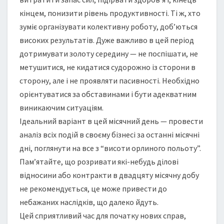
кінцем, понизити рівень продуктивності. Ті ж, хто
зуміє організувати колективну роботу, доб’ються
високих результатів. Дуже важливо в цей період
дотримувати золоту середину — не поспішати, не
метушитися, не кидатися судорожно із сторони в
сторону, але і не проявляти пасивності. Необхідно
орієнтуватися за обставинами і бути адекватним
виникаючим ситуаціям.
Ідеальний варіант в цей місячний день — провести
аналіз всіх подій в своєму бізнесі за останні місячні
дні, поглянути на все з “висоти орлиного польоту”.
Пам’ятайте, що розривати які-небудь ділові
відносини або контракти в двадцяту місячну добу
не рекомендується, це може привести до
небажаних наслідків, що далеко йдуть.
Цей сприятливий час для початку нових справ,