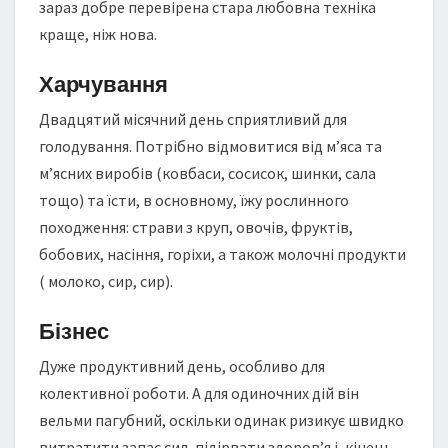
зараз добре перевірена стара любовна техніка
краще, ніж нова.
Харчування
Двадцятий місячний день сприятливий для
голодування. Потрібно відмовитися від м’яса та
м’ясних виробів (ковбаси, сосисок, шинки, сала
тощо) та їсти, в основному, їжу рослинного
походження: страви з круп, овочів, фруктів,
бобових, насіння, горіхи, а також молочні продукти
( молоко, сир, сир).
Бізнес
Дуже продуктивний день, особливо для
колективної роботи. А для одиночних дій він
вельми пагубний, оскільки одинак ризикує швидко
витратити запас сил, підірвати здоров’я і, кінець