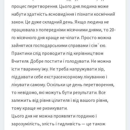
Й
процес перетворення. Цього дня людина може
Д
набути здатність ясновидіння і пізнати космічний
Е
Н
закон. Це дуже складний день. Якщо людина не
Ь
працювала з попередніми місячними днями, то 20-
го місячного дня краще не чіпати. Просто можна
зайнятися господарськими справами і сім`єю.
Практики слід проводити під керівництвом
Вчителя. Добре постити і голодувати. Не можна
їсти тваринну їжу. Не треба напружувати зір,
піддавати себе екстрасенсорному лікуванню і
лікувати самому. Оскільки це день перетворення,
то невідомо, які можуть бути результати. Все
залежить від рівня цілителя і від вашого рівня,
тому краще не ризикувати.
Цього дня не можна проявляти гординю і
зарозумілість, злість і гидливість — це також