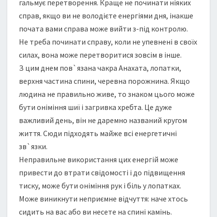
гальмує перетворення. Краще не починати ніяких
справ, якщо ви не володієте енергіями дня, інакше
почата вами справа може вийти з-під контролю.
Не треба починати справу, коли не упевнені в своїх
силах, вона може перетворитися зовсім в інше.
З цим днем пов`язана чакра Анахата, лопатки,
верхня частина спини, черевна порожнина. Якщо
людина не правильно живе, то знаком цього може
бути оніміння шиї і загривка хребта. Це дуже
важливий день, він не даремно названий кругом
життя. Сюди підходять майже всі енергетичні
зв`язки.
Неправильне використання цих енергій може
привести до втрати свідомості і до підвищення
тиску, може бути оніміння рук і біль у лопатках.
Може виникнути неприємне відчуття: наче хтось
сидить на вас або ви несете на спині камінь.