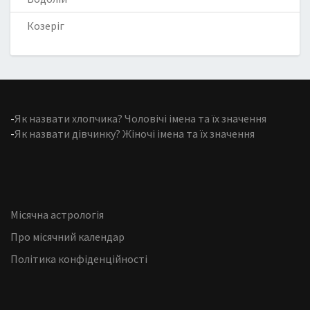
Козеріг
-
Як назвати хлопчика? Чоловічі імена та їх значення
-
Як назвати дівчинку? Жіночі імена та їх значення
Місячна астрологія
Про місячний календар
Політика конфіденційності