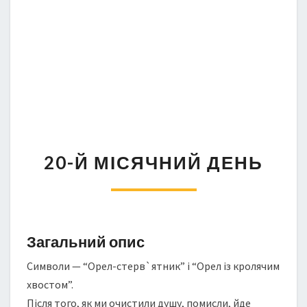
2
20-Й МІСЯЧНИЙ ДЕНЬ
0
-
Й
М
І
С
Загальний опис
Я
Символи — “Орел-стерв`ятник” і “Орел із кролячим
Ч
Н
хвостом”.
И
Після того, як ми очистили душу, помисли, йде