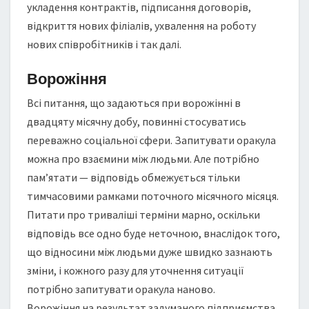
укладення контрактів, підписання договорів,
відкриття нових філіалів, ухвалення на роботу
нових співробітників і так далі.
Ворожіння
Всі питання, що задаються при ворожінні в
двадцяту місячну добу, повинні стосуватись
переважно соціальної сфери. Запитувати оракула
можна про взаємини між людьми. Але потрібно
пам’ятати — відповідь обмежується тільки
тимчасовими рамками поточного місячного місяця.
Питати про триваліші терміни марно, оскільки
відповідь все одно буде неточною, внаслідок того,
що відносини між людьми дуже швидко зазнають
зміни, і кожного разу для уточнення ситуації
потрібно запитувати оракула наново.
Ворожіння на результат задуманого підприємства