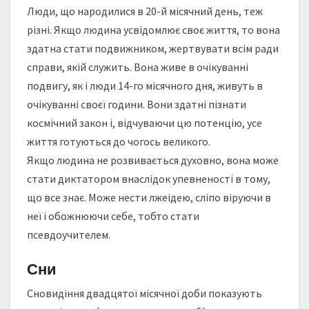
Люди, що народилися в 20-й місячний день, теж
різні. Якщо людина усвідомлює своє життя, то вона
здатна стати подвижником, жертвувати всім ради
справи, якій служить. Вона живе в очікуванні
подвигу, як і люди 14-го місячного дня, живуть в
очікуванні своєї години. Вони здатні пізнати
космічний закон і, відчуваючи цю потенцію, усе
життя готуються до чогось великого.
Якщо людина не розвивається духовно, вона може
стати диктатором внаслідок упевненості в тому,
що все знає. Може нести лжеідею, сліпо віруючи в
неї і обожнюючи себе, тобто стати
псевдоучителем.
Сни
Сновидіння двадцятої місячної доби показують