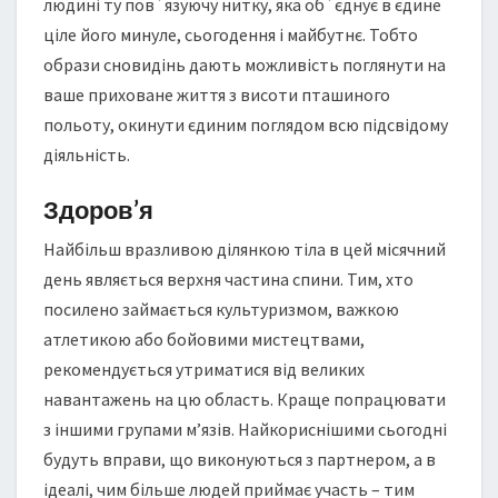
людині ту пов`язуючу нитку, яка об`єднує в єдине
ціле його минуле, сьогодення і майбутнє. Тобто
образи сновидінь дають можливість поглянути на
ваше приховане життя з висоти пташиного
польоту, окинути єдиним поглядом всю підсвідому
діяльність.
Здоров’я
Найбільш вразливою ділянкою тіла в цей місячний
день являється верхня частина спини. Тим, хто
посилено займається культуризмом, важкою
атлетикою або бойовими мистецтвами,
рекомендується утриматися від великих
навантажень на цю область. Краще попрацювати
з іншими групами м’язів. Найкориснішими сьогодні
будуть вправи, що виконуються з партнером, а в
ідеалі, чим більше людей приймає участь – тим