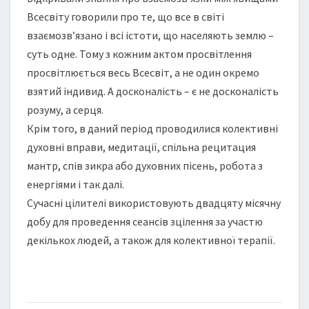
Всесвіту говорили про те, що все в світі
взаємозв’язано і всі істоти, що населяють землю –
суть одне. Тому з кожним актом просвітлення
просвітлюється весь Всесвіт, а не один окремо
взятий індивид. А досконалість – є не досконалість
розуму, а серця.
Крім того, в даний період проводилися колективні
духовні вправи, медитації, спільна рецитация
мантр, спів зикра або духовних пісень, робота з
енергіями і так далі.
Сучасні цілителі використовують двадцяту місячну
добу для проведення сеансів зцілення за участю
декількох людей, а також для колективної терапії.