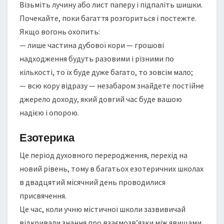
Візьміть лучину або лист паперу і підпаліть шишки.
Почекайте, поки багаття розгориться і постежте.
Якщо вогонь охопить:
— лише частина дубової кори — грошові
надходження будуть разовими і різними по
кількості, то їх буде дуже багато, то зовсім мало;
— всю кору відразу — незабаром знайдете постійне
джерело доходу, який довгий час буде вашою
надією і опорою.
Езотерика
Це період духовного переродження, перехід на
новий рівень, тому в багатьох езотеричних школах
в двадцятий місячний день проводилися
присвячення.
Це час, коли учню містичної школи зазвивичай
відкривали знання про взаємозв’язки між явищами