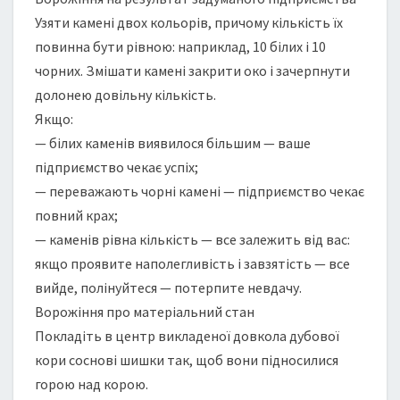
Узяти камені двох кольорів, причому кількість їх
повинна бути рівною: наприклад, 10 білих і 10
чорних. Змішати камені закрити око і зачерпнути
долонею довільну кількість.
Якщо:
— білих каменів виявилося більшим — ваше
підприємство чекає успіх;
— переважають чорні камені — підприємство чекає
повний крах;
— каменів рівна кількість — все залежить від вас:
якщо проявите наполегливість і завзятість — все
вийде, полінуйтеся — потерпите невдачу.
Ворожіння про матеріальний стан
Покладіть в центр викладеної довкола дубової
кори соснові шишки так, щоб вони підносилися
горою над корою.