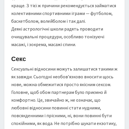
краще. З тієї ж причини рекомендується займатися
колективними спортивними іграми — футболом,
баскетболом, волейболом і так далі.
Деякі астрологічні школи радять проводити
очищувальні процедури, особливо тонізуючі
масажі, і зокрема, масажі спини.
Секс
Сексуальні відносини можуть залишатися такими ж
як завжди. Сьогодні необов’язково вносити щось
нове, можна обмежитися просто якісним сексом.
Головне, щоб обом партнерам було приємно й
комфортно. Це, звичайно ж, не означає, що
любовні відносини повинні стати нудними,
повсякденними і прісними, ні, вони повинні бути
спокійними, як вода. Не потрібно шукати екзотику,