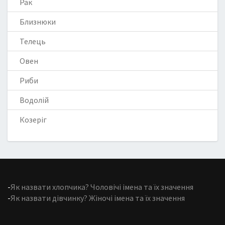
Рак
Близнюки
Телець
Овен
Риби
Водолій
Козеріг
-
Як назвати хлопчика? Чоловічі імена та їх значення
-
Як назвати дівчинку? Жіночі імена та їх значення