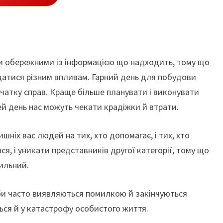
ти обережними із інформацією що надходить, тому що
ддатися різним впливам. Гарний день для побудови
очатку справ. Краще більше планувати і виконувати
цей день нас можуть чекати крадіжки й втрати.
ніх вас людей на тих, хто допомагає, і тих, хто
я, і уникати представників другої категорії, тому що
сильний.
би часто виявляються помилкою й закінчуються
ься й у катастрофу особистого життя.