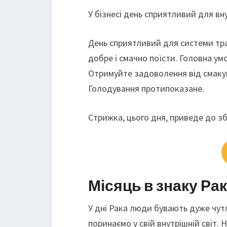
У бізнесі день сприятливий для вн
День сприятливий для системи тра
добре і смачно поїсти. Головна ум
Отримуйте задоволення від смакув
Голодування протипоказане.
Стрижка, цього дня, приведе до з
Місяць в знаку Рак
У дні Рака люди бувають дуже чут
поринаємо у свій внутрішній світ.