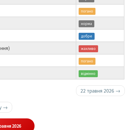
погано
норма
добре
ння)
жахливо
погано
відмінно
22 травня 2026
→
ку
→
равня 2026