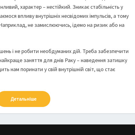
інливий, характер – нестійкий. Зникає стабільність у
даємося впливу внутрішніх несвідомих імпульсів, а тому
 Наприклад, не замислюючись, ідемо на ризик або на
ішень і не робити необдуманих дій. Треба забезпечити
найкраще заняття для днів Раку – наведення затишку
ить нам поринати у свій внутрішній світ, що стає
Детальніше