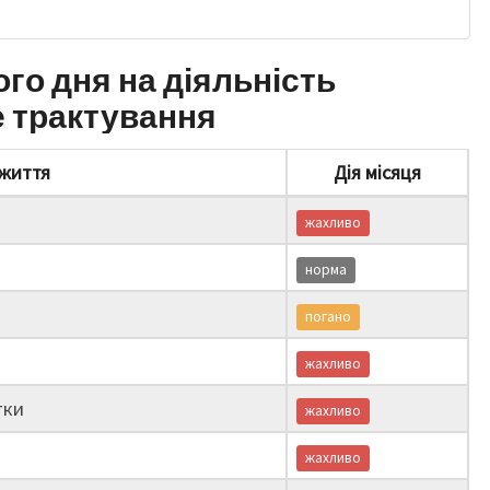
ого дня на діяльність
е трактування
життя
Дія місяця
жахливо
норма
погано
жахливо
тки
жахливо
жахливо