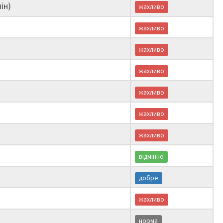
ін)
жахливо
жахливо
жахливо
жахливо
жахливо
жахливо
жахливо
відмінно
добре
жахливо
норма