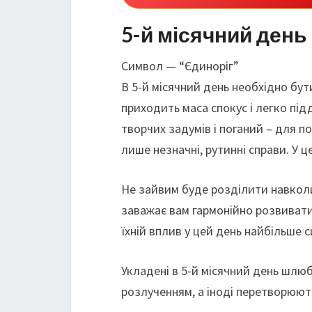
5-й місячний день
Символ — “Єдиноріг”
В 5-й місячний день необхідно бу
приходить маса спокус і легко пі
творчих задумів і поганий – для п
лише незначні, рутинні справи. У 
Не зайвим буде розділити навколиш
заважає вам гармонійно розвиватис
їхній вплив у цей день найбільше 
Укладені в 5-й місячний день шлю
розлученням, а іноді перетворюют