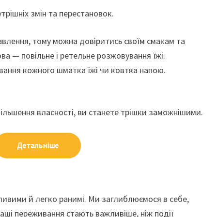
утрішніх змін та перестановок.
влення, тому можна довіритись своїм смакам та
ова — повільне і ретельне розжовування їжі.
ання кожного шматка їжі чи ковтка напою.
більшення власності, ви станете трішки заможнішими.
Детальніше
ливими й легко ранимі. Ми заглиблюємося в себе,
 Наші переживання стають важливіше, ніж події