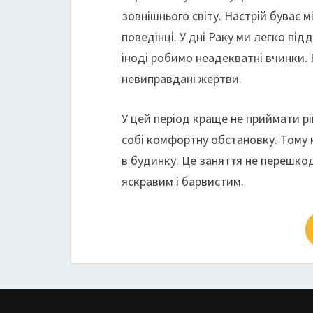
зовнішнього світу. Настрій буває м
поведінці. У дні Раку ми легко під
іноді робимо неадекватні вчинки.
невиправдані жертви.
У цей період краще не приймати р
собі комфортну обстановку. Тому 
в будинку. Це заняття не перешкод
яскравим і барвистим.