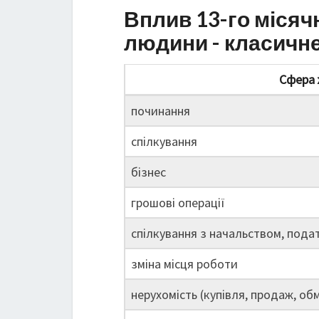
Вплив 13-го місяч
людини - класичн
Сфера 
починання
спілкування
бізнес
грошові операції
спілкування з начальством, пода
зміна місця роботи
нерухомість (купівля, продаж, обм