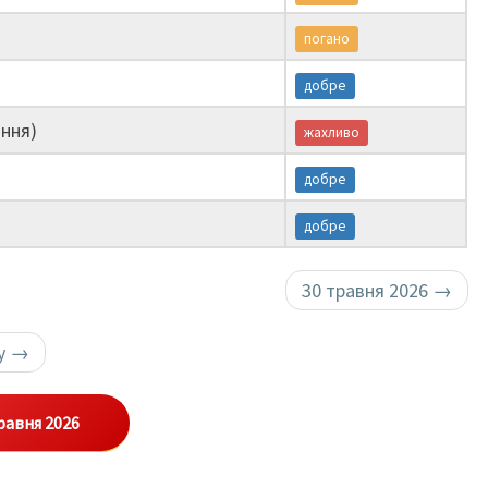
погано
добре
ння)
жахливо
добре
добре
30 травня 2026
→
ку
→
равня 2026