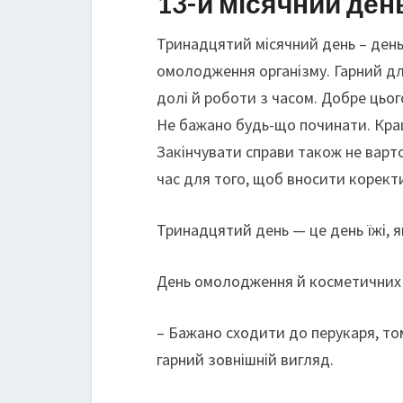
13-й місячний ден
Тринадцятий місячний день – день
омолодження організму. Гарний дл
долі й роботи з часом. Добре цьог
Не бажано будь-що починати. Кращ
Закінчувати справи також не варт
час для того, щоб вносити коректи
Тринадцятий день — це день їжі, я
День омолодження й косметичних
– Бажано сходити до перукаря, то
гарний зовнішній вигляд.