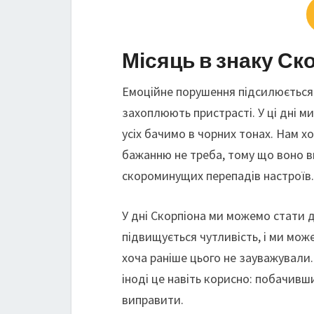
Місяць в знаку Ск
Емоційне порушення підсилюється. 
захоплюють пристрасті. У ці дні м
усіх бачимо в чорних тонах. Нам х
бажанню не треба, тому що воно в
скороминущих перепадів настроїв.
У дні Скорпіона ми можемо стати 
підвищується чутливість, і ми мож
хоча раніше цього не зауважували. 
іноді це навіть корисно: побачивш
виправити.