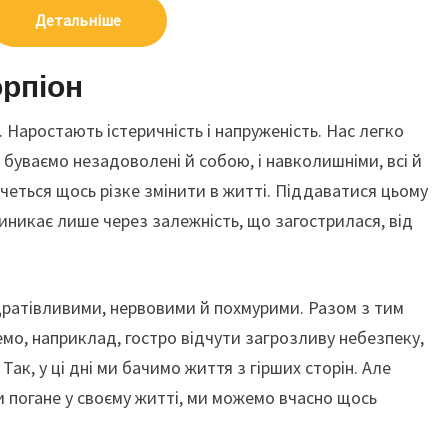
Детальніше
орпіон
Наростають істеричність і напруженість. Нас легко
и буваємо незадоволені й собою, і навколишніми, всі й
очеться щось різке змінити в житті. Піддаватися цьому
иникає лише через залежність, що загострилася, від
дратівливими, нервовими й похмурими. Разом з тим
емо, наприклад, гостро відчути загрозливу небезпеку,
Так, у ці дні ми бачимо життя з гірших сторін. Але
и погане у своєму житті, ми можемо вчасно щось