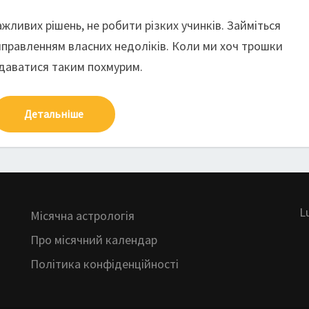
жливих рішень, не робити різких учинків. Займіться
иправленням власних недоліків. Коли ми хоч трошки
здаватися таким похмурим.
Детальніше
L
Місячна астрологія
Про місячний календар
Політика конфіденційності