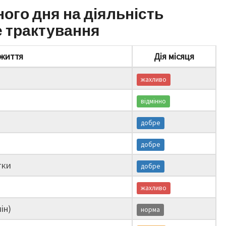
ного дня на діяльність
е трактування
життя
Дія місяця
жахливо
відмінно
добре
добре
тки
добре
жахливо
ін)
норма