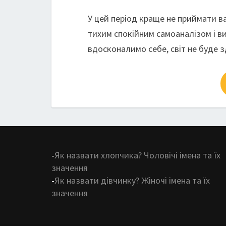
У цей період краще не приймати ва
тихим спокійним самоаналізом і в
вдосконалимо себе, світ не буде 
-
Як назвати хлопчика? Чоловічі імена та їх
значення
-
Як назвати дівчинку? Жіночі імена та їх
значення