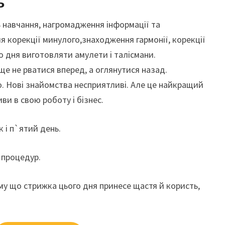
ь
 навчання, нагромадження інформації та
я корекції минулого,знаходження гармонії, корекції
о дня виготовляти амулети і талісмани.
е не рватися вперед, а оглянутися назад.
о. Нові знайомства несприятливі. Але це найкращий
ви в свою роботу і бізнес.
к і п`ятий день.
 процедур.
му що стрижка цього дня принесе щастя й користь,