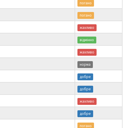
погано
погано
жахливо
відмінно
жахливо
норма
добре
добре
жахливо
добре
погано