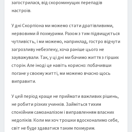
загострилася, від скороминущих перепадів
настроїв.
У дні Скорпіона ми можемо стати дратівливими,
нервовими й похмурими. Разом з тим підвищується
чутливість, і ми можемо, наприклад, гостро відчути
загрозливу небезпеку, хоча раніше цього не
зауважували. Так, у ці дні ми бачимо життя з гірших
сторін. Але іноді це навіть корисно: побачивши
погане у своєму житті, ми можемо вчасно щось
виправити.
У цей період краще не приймати важливих рішень,
не робити різких учинків. Займіться тихим
спокійним самоаналізом і виправленням власних
недоліків. Коли ми хоч трошки вдосконалимо себе,
світ не буде здаватися таким похмурим.