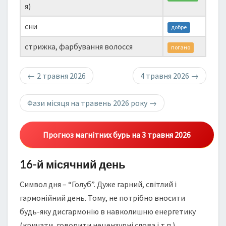
я)
сни
добре
стрижка, фарбування волосся
погано
←
2 травня 2026
4 травня 2026
→
Фази місяця на травень 2026 року
→
Прогноз магнітних бурь на 3 травня 2026
16-й місячний день
Символ дня – “Голуб”. Дуже гарний, світлий і
гармонійний день. Тому, не потрібно вносити
будь-яку дисгармонію в навколишню енергетику
(кричати, говорити нецензурні слова і т.п.).