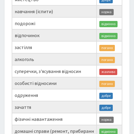
навчання (іспити)
норма
подорожі
відмінно
відпочинок
відмінно
застілля
погано
алкоголь
погано
суперечки, з'ясування відносин
жахливо
особисті відносини
погано
одруження
добре
зачаття
добре
фізичні навантаження
норма
домашні справи (ремонт, прибиранн
відмінно