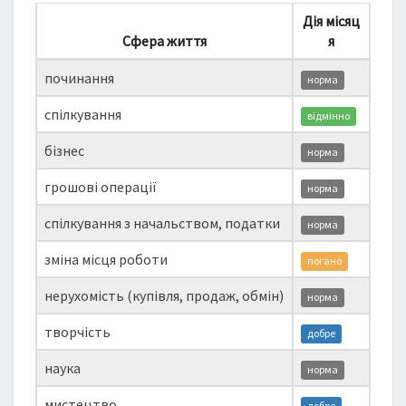
Дія місяц
Сфера життя
я
починання
норма
спілкування
відмінно
бізнес
норма
грошові операції
норма
спілкування з начальством, податки
норма
зміна місця роботи
погано
нерухомість (купівля, продаж, обмін)
норма
творчість
добре
наука
норма
мистецтво
добре