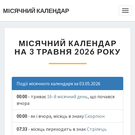
МІСЯЧНИЙ КАЛЕНДАР
Togg
Navi
МІСЯЧНИЙ КАЛЕНДАР
НА 3 ТРАВНЯ 2026 РОКУ
Події місячного календаря за 03.05.2026
00:00
- триває
16-й місячний день
, що почався
вчора
00:00
- як і вчора, місяць в знаку
Скорпіон
07:33
- місяць переходить в знак
Стрілець