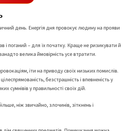
ь
ичний день. Енергія дня провокує людину на прояви
 і поганий – для їх початку. Краще не ризикувати й
 занадто велика ймовірність усе втратити.
ровокаціям, іти на приводу своїх низьких помислів.
цілеспрямованість, безстрашність і впевненість у
ких сумнівів у правильності своїх дій.
льше, ніж звичайно, злочинів, зіткнень і
 в дім священних предметів. Помешкання можна