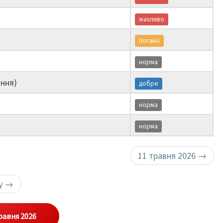
жахливо
погано
норма
ння)
добре
норма
норма
11 травня 2026
→
ку
→
равня 2026