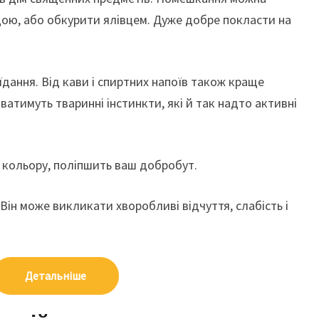
ою, або обкурити ялівцем. Дуже добре покласти на
їдання. Від кави і спиртних напоїв також краще
атимуть тваринні інстинкти, які й так надто активні
 кольору, поліпшить ваш добробут.
 Він може викликати хворобливі відчуття, слабість і
Детальніше