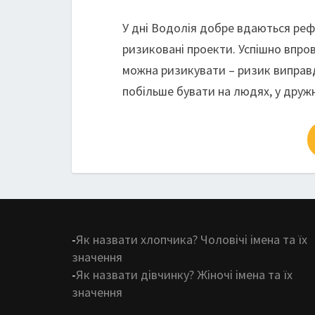
У дні Водолія добре вдаються реф
ризиковані проекти. Успішно впро
можна ризикувати – ризик виправда
побільше бувати на людях, у дружн
-
Як назвати хлопчика? Чоловічі імена та їх
значення
-
Як назвати дівчинку? Жіночі імена та їх
значення