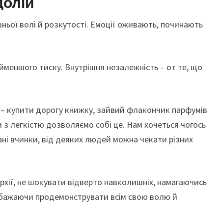
долій
шньої волі й розкутості. Емоції оживають, починають
йменшого тиску. Внутрішня незалежність – от те, що
 – купити дорогу книжку, зайвий флакончик парфумів
и з легкістю дозволяємо собі це. Нам хочеться чогось
ані вчинки, від деяких людей можна чекати різних
нархії, не шокувати відверто навколишніх, намагаючись
і бажаючи продемонструвати всім свою волю й