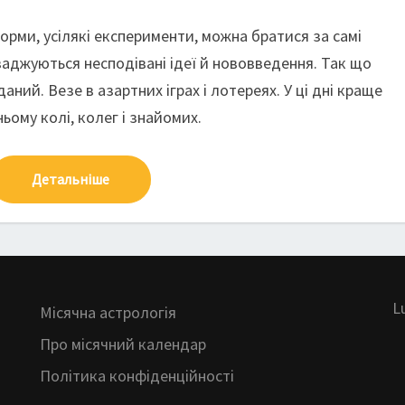
орми, усілякі експерименти, можна братися за самі
ваджуються несподівані ідеї й нововведення. Так що
ний. Везе в азартних іграх і лотереях. У ці дні краще
ьому колі, колег і знайомих.
Детальніше
L
Місячна астрологія
Про місячний календар
Політика конфіденційності