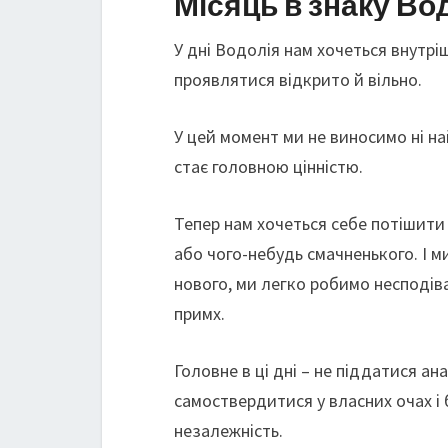
Місяць в знаку Во
У дні Водолія нам хочеться внутрі
проявлятися відкрито й вільно.
У цей момент ми не виносимо ні на
стає головною цінністю.
Тепер нам хочеться себе потішити
або чого-небудь смачненького. І м
нового, ми легко робимо несподів
примх.
Головне в ці дні – не піддатися а
самоствердитися у власних очах 
незалежність.