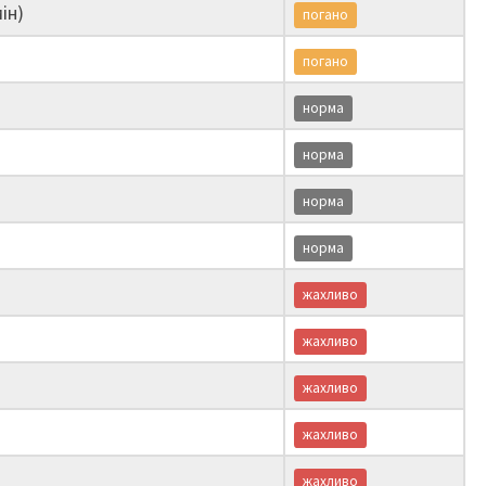
ін)
погано
погано
норма
норма
норма
норма
жахливо
жахливо
жахливо
жахливо
жахливо