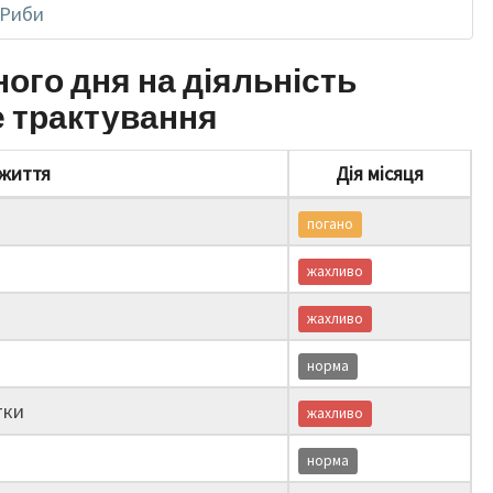
Риби
ного дня на діяльність
е трактування
життя
Дія місяця
погано
жахливо
жахливо
норма
тки
жахливо
норма