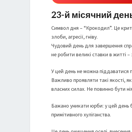
23-й місячний ден
Символ дня – “Крокодил”. Це крит
злоби, агресії, гніву.
Чудовий день для завершення справ
не робити великі ставки в житті –
У цей день не можна піддаватися п
Важливо проявляти такі якості, як 
власних силах. Не повинно бути нія
Бажано уникати юрби: у цей день бі
примітивного хуліганства.
Це день очищення оселі, внесення