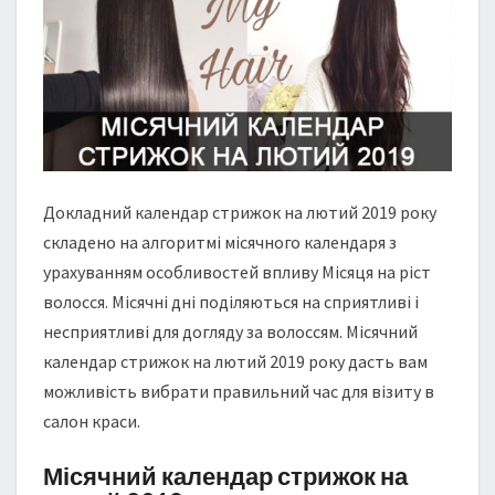
Н
Д
А
Р
С
Т
Р
И
Ж
Докладний календар стрижок на лютий 2019 року
О
складено на алгоритмі місячного календаря з
К
урахуванням особливостей впливу Місяця на ріст
Н
волосся. Місячні дні поділяються на сприятливі і
А
Л
несприятливі для догляду за волоссям. Місячний
Ю
календар стрижок на лютий 2019 року дасть вам
Т
можливість вибрати правильний час для візиту в
И
салон краси.
Й
2
Місячний календар стрижок на
0