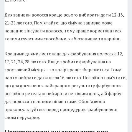
Для завивки волосся краще всього вибирати дати 12-15,
21-23 лютого. Пам’ятайте, що хімічна завивка може
нещадно зіпсувати волосся, тому краще користуватися
такими сучасними способами, як біозавивка та карвінг.
Кращими днями листопада для фарбування волосся є 12,
17, 21, 24, 28 лютого. Якщо зробити фарбування на
зростаючий місяць – то колір краще збережеться. Тому
варто вибрати дати після 16 лютого. Потрібно пам’ятати,
що для досягнення найкращого результату фарбування
потрібно ретельно вибирати не тільки день, а й фарбу
для волосся з певними пігментами. Обов’язково
проконсультуйтеся перед процедурою фарбування зі
своїм перукарем.
Несприятливі дні календаря для