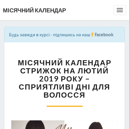
МІСЯЧНИЙ КАЛЕНДАР
Togg
Navi
Будь завжди в курсі - підпишись на наш
Facebook
М
МІСЯЧНИЙ КАЛЕНДАР
І
С
СТРИЖОК НА ЛЮТИЙ
Я
2019 РОКУ –
Ч
СПРИЯТЛИВІ ДНІ ДЛЯ
Н
ВОЛОССЯ
И
Й
К
А
Л
Е