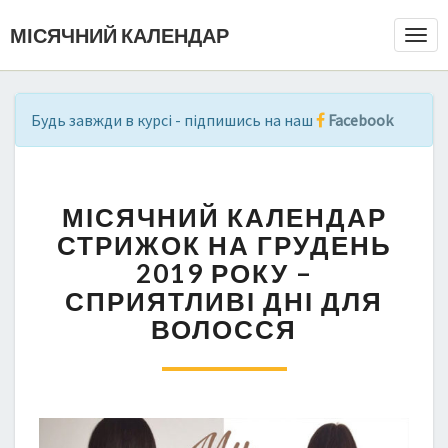
МІСЯЧНИЙ КАЛЕНДАР
Togg
Navi
Будь завжди в курсі - підпишись на наш
Facebook
М
МІСЯЧНИЙ КАЛЕНДАР
І
С
СТРИЖОК НА ГРУДЕНЬ
Я
2019 РОКУ –
Ч
СПРИЯТЛИВІ ДНІ ДЛЯ
Н
ВОЛОССЯ
И
Й
К
А
Л
Е