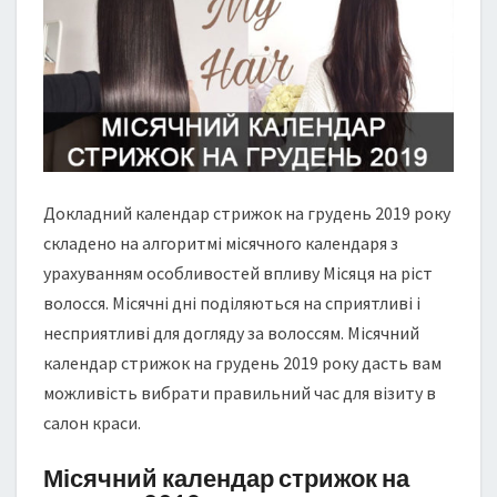
Н
Д
А
Р
С
Т
Р
И
Ж
Докладний календар стрижок на грудень 2019 року
О
складено на алгоритмі місячного календаря з
К
урахуванням особливостей впливу Місяця на ріст
Н
волосся. Місячні дні поділяються на сприятливі і
А
Г
несприятливі для догляду за волоссям. Місячний
Р
календар стрижок на грудень 2019 року дасть вам
У
можливість вибрати правильний час для візиту в
Д
салон краси.
Е
Н
Місячний календар стрижок на
Ь