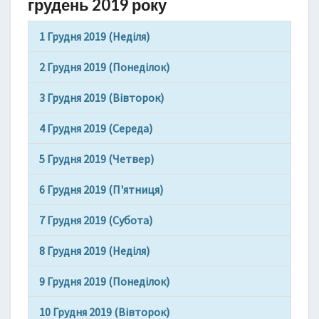
2
грудень 2019 року
0
1
1 Грудня 2019 (Неділя)
9
Р
2 Грудня 2019 (Понеділок)
О
К
3 Грудня 2019 (Вівторок)
У
–
4 Грудня 2019 (Середа)
С
П
5 Грудня 2019 (Четвер)
Р
6 Грудня 2019 (П'ятниця)
И
Я
7 Грудня 2019 (Субота)
Т
Л
8 Грудня 2019 (Неділя)
И
В
9 Грудня 2019 (Понеділок)
І
Д
10 Грудня 2019 (Вівторок)
Н