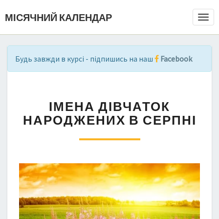
МІСЯЧНИЙ КАЛЕНДАР
Togg
Navi
Будь завжди в курсі - підпишись на наш
Facebook
І
ІМЕНА ДІВЧАТОК
М
Е
НАРОДЖЕНИХ В СЕРПНІ
Н
А
Д
І
В
Ч
А
Т
О