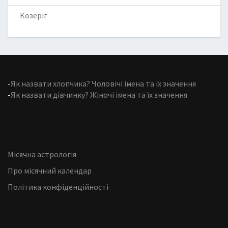
Козеріг
-
Як назвати хлопчика? Чоловічі імена та їх значення
-
Як назвати дівчинку? Жіночі імена та їх значення
Місячна астрологія
Про місячний календар
Політика конфіденційності