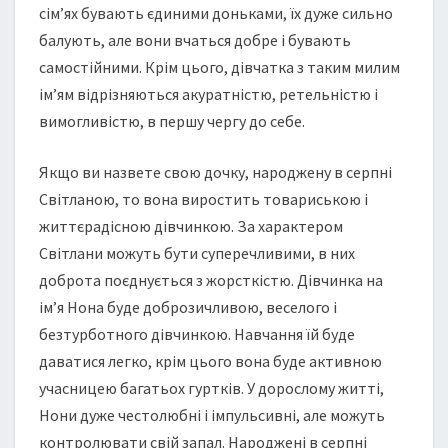
сім’ях бувають єдиними доньками, їх дуже сильно
балують, але вони вчаться добре і бувають
самостійними. Крім цього, дівчатка з таким милим
ім’ям відрізняються акуратністю, ретельністю і
вимогливістю, в першу чергу до себе.
Якщо ви назвете свою дочку, народжену в серпні
Світланою, то вона виростить товариською і
життєрадісною дівчинкою. За характером
Світлани можуть бути суперечливими, в них
доброта поєднується з жорсткістю. Дівчинка на
ім’я Нона буде доброзичливою, веселого і
безтурботного дівчинкою. Навчання їй буде
даватися легко, крім цього вона буде активною
учасницею багатьох гуртків. У дорослому житті,
Нони дуже честолюбні і імпульсивні, але можуть
контролювати свій запал. Народжені в серпні