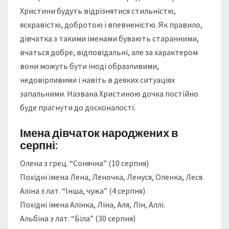
Христини будуть відрізнятися стильністю,
яскравістю, добротою і впевненістю. Як правило,
дівчатка з такими іменами бувають старанними,
вчаться добре, відповідальні, але за характером
вони можуть бути іноді образливими,
недовірливими і навіть в деяких ситуаціях
запальними. Названа Христиною дочка постійно
буде прагнути до досконалості.
Імена дівчаток народжених в
серпні:
Олена з грец. “Сонячна” (10 серпня)
Похідні імена Лена, Леночка, Ленуся, Оленка, Леся.
Аліна з лат. “Інша, чужа” (4 серпня)
Похідні імена Алінка, Ліна, Аля, Лін, Аллі.
Альбіна з лат. “Біла” (30 серпня)