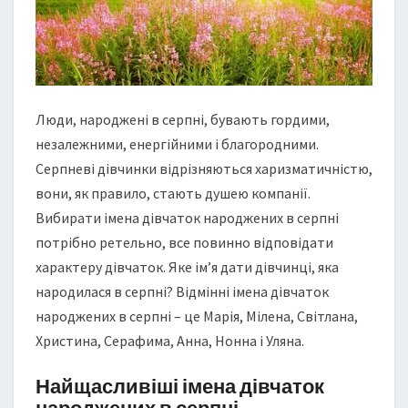
К
Н
А
Р
О
Д
Люди, народжені в серпні, бувають гордими,
Ж
незалежними, енергійними і благородними.
Е
Серпневі дівчинки відрізняються харизматичністю,
Н
И
вони, як правило, стають душею компанії.
Х
Вибирати імена дівчаток народжених в серпні
В
потрібно ретельно, все повинно відповідати
С
характеру дівчаток. Яке ім’я дати дівчинці, яка
Е
Р
народилася в серпні? Відмінні імена дівчаток
П
народжених в серпні – це Марія, Мілена, Світлана,
Н
Христина, Серафима, Анна, Нонна і Уляна.
І
Найщасливіші імена дівчаток
народжених в серпні