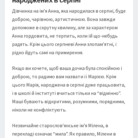
Дівчинка на ім’я Анна, яка народилася в серпні, буде
доброю, чарівною, артистичною. Вона завжди
допоможе в скрутну хвилину, але за характером
Анна гордовита, не терпить, коли їй що-небудь
радять. Крім цього серпневі Анни злопам’ятні, і
рідко йдуть самі на примирення.
Якщо ви хочете, щоб ваша дочка була спокійною і
доброю, то радимо вам назвати її Марією. Крім
цього Марія, народжена в серпні дуже працьовита,
і в школі й інституті вчиться тільки на “відмінно”.
Маші бувають відкритими, розумними, порядними,
ніколи не конфліктують.
Незвичайне старослов’янське ім’я Мілена, в
перекладі означає “мила”. Як правило, Мілени в