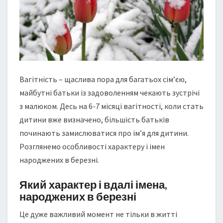
К
Н
А
Р
О
Д
Ж
Вагітність – щаслива пора для багатьох сім’єю,
Е
майбутні батьки із задоволенням чекають зустрічі
Н
И
з малюком. Десь на 6-7 місяці вагітності, коли стать
Х
дитини вже визначено, більшість батьків
В
починають замислюватися про ім’я для дитини.
Б
Розглянемо особливості характеру і імен
Е
Р
народжених в березні.
Е
З
Який характер і вдалі імена,
Н
народжених в березні
І
Це дуже важливий момент не тільки в житті