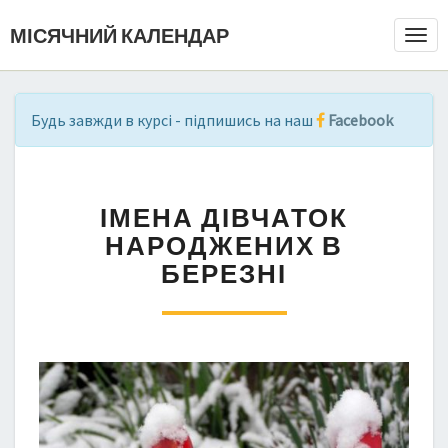
МІСЯЧНИЙ КАЛЕНДАР
Togg
Navi
Будь завжди в курсі - підпишись на наш
Facebook
І
ІМЕНА ДІВЧАТОК
М
Е
НАРОДЖЕНИХ В
Н
БЕРЕЗНІ
А
Д
І
В
Ч
А
Т
О