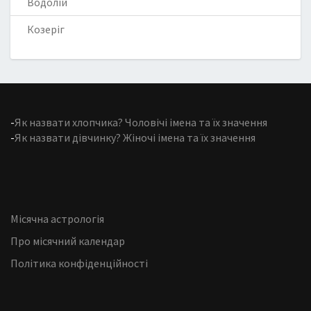
Водолій
Козеріг
-
Як назвати хлопчика? Чоловічі імена та їх значення
-
Як назвати дівчинку? Жіночі імена та їх значення
Місячна астрологія
Про місячний календар
Політика конфіденційності