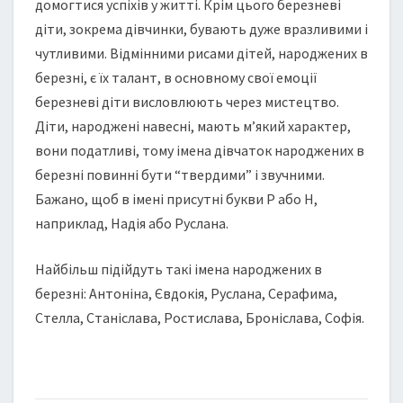
домогтися успіхів у житті. Крім цього березневі
діти, зокрема дівчинки, бувають дуже вразливими і
чутливими. Відмінними рисами дітей, народжених в
березні, є їх талант, в основному свої емоції
березневі діти висловлюють через мистецтво.
Діти, народжені навесні, мають м’який характер,
вони податливі, тому імена дівчаток народжених в
березні повинні бути “твердими” і звучними.
Бажано, щоб в імені присутні букви Р або Н,
наприклад, Надія або Руслана.
Найбільш підійдуть такі імена народжених в
березні: Антоніна, Євдокія, Руслана, Серафима,
Стелла, Станіслава, Ростислава, Броніслава, Софія.