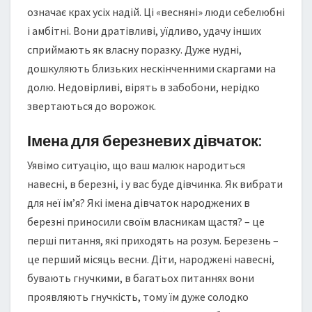
означає крах усіх надій. Ці «весняні» люди себелюбні
і амбітні. Вони дратівливі, уїдливо, удачу інших
сприймають як власну поразку. Дуже нудні,
дошкуляють близьких нескінченними скаргами на
долю. Недовірливі, вірять в забобони, нерідко
звертаються до ворожок.
Імена для березневих дівчаток:
Уявімо ситуацію, що ваш малюк народиться
навесні, в березні, і у вас буде дівчинка. Як вибрати
для неї ім’я? Які імена дівчаток народжених в
березні приносили своїм власникам щастя? – це
перші питання, які приходять на розум. Березень –
це перший місяць весни. Діти, народжені навесні,
бувають гнучкими, в багатьох питаннях вони
проявляють гнучкість, тому їм дуже солодко