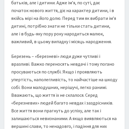
батьків, але і дитини. Адже ім’я, по суті, дає
початок нового життя, діє на характер дитини, і в
якійсь мірі на його долю. Перед тим як вибрати ім’я
дитині, потрібно знати не тільки стать дитини,
але і в будь-яку пору року народиться малюк,
важливий, в цьому випадку і місяць народження.
Березень – «березневі» люди дуже чутливі і
вразливі. Важко переносять невдачі і тому погано
просуваються по службі. Якщо і проявляють
упертість, наполегливість, то найчастіше на шкоду
собі. Вони малодушних, нерішучі, легко ранимі.
Вважають, що життя їх не склалося. Серед
«березневих» людей багато невдах і заздрісників.
Все життя вони прагнуть до успіху, але так і
залишаються невизнаними. А якщо виявляються на
вершині слави, то ненадовго, і падіння для них