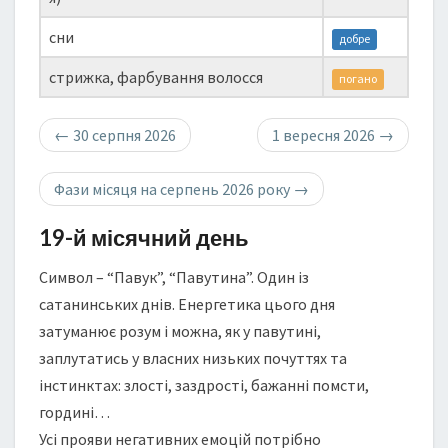
сни
добре
стрижка, фарбування волосся
погано
←
30 серпня 2026
1 вересня 2026
→
Фази місяця на серпень 2026 року
→
19-й місячний день
Символ – “Павук”, “Павутина”. Один із
сатанинських днів. Енергетика цього дня
затуманює розум і можна, як у павутині,
заплутатись у власних низьких почуттях та
інстинктах: злості, заздрості, бажанні помсти,
гордині…
Усі прояви негативних емоцій потрібно