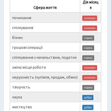
Дія місяц
Сфера життя
я
починання
жахливо
спілкування
жахливо
бізнес
норма
грошові операції
норма
спілкування з начальством, податки
норма
зміна місця роботи
жахливо
нерухомість (купівля, продаж, обмін)
жахливо
творчість
норма
наука
добре
мистецтво
добре