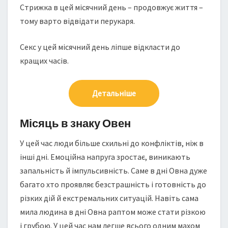
Cтрижка в цей місячний день – продовжує життя –
тому варто відвідати перукаря.
Секс у цей місячний день ліпше відкласти до
кращих часів.
Детальніше
Місяць в знаку Овен
У цей час люди більше схильні до конфліктів, ніж в
інші дні. Емоційна напруга зростає, виникають
запальність й імпульсивність. Саме в дні Овна дуже
багато хто проявляє безстрашність і готовність до
різких дій й екстремальних ситуацій. Навіть сама
мила людина в дні Овна раптом може стати різкою
і грубою. У цей час нам легше всього одним махом