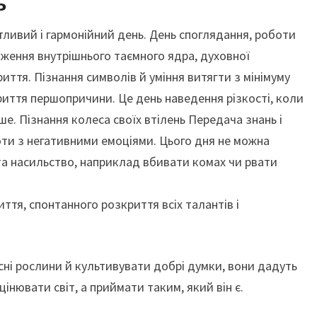
ь
тливий і гармонійний день. День споглядання, роботи
дження внутрішнього таємного ядра, духовної
иття. Пізнання символів й уміння витягти з мінімуму
риття першопричини. Це день наведення різкості, коли
ше. Пізнання колеса своїх втілень Передача знань і
оти з негативними емоціями. Цього дня не можна
та насильство, наприклад вбивати комах чи рвати
тя, спонтанного розкриття всіх талантів і
сні рослини й культивувати добрі думки, вони дадуть
цінювати світ, а приймати таким, який він є.