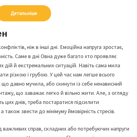
Детальніше
ен
онфліктів, ніж в інші дні. Емоційна напруга зростає,
ність. Саме в дні Овна дуже багато хто проявляє
их дій й екстремальних ситуацій. Навіть сама мила
ти різкою і грубою. У цей час нам легше всього
що давно мучила, або скинути із себе ненависний
нтажу, що заважає легко й вільно жити. Але, з огляду
ть цих днів, треба постаратися підсилити
а також звести до мінімуму ймовірність стресів.
ід важливих справ, складних або потребуючих напруги