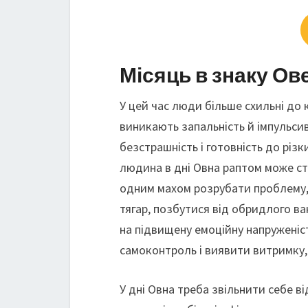
Місяць в знаку Ов
У цей час люди більше схильні до к
виникають запальність й імпульсив
безстрашність і готовність до різк
людина в дні Овна раптом може ста
одним махом розрубати проблему, 
тягар, позбутися від обридлого ва
на підвищену емоційну напруженіс
самоконтроль і виявити витримку, 
У дні Овна треба звільнити себе в