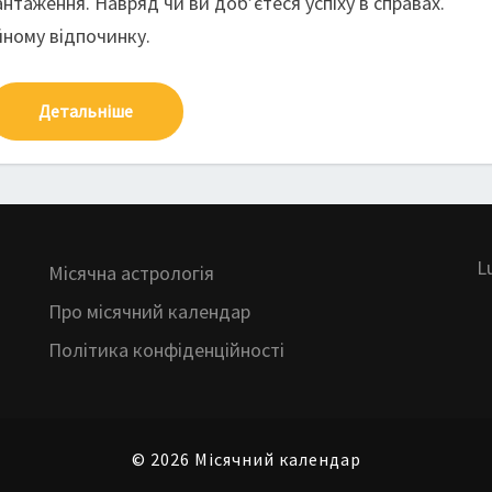
антаження. Навряд чи ви доб’єтеся успіху в справах.
йному відпочинку.
Детальніше
L
Місячна астрологія
Про місячний календар
Політика конфіденційності
© 2026 Місячний календар