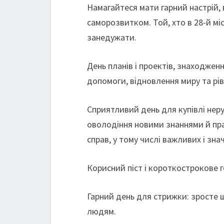
Намагайтеся мати гарний настрій,
саморозвитком. Той, хто в 28-й мі
занедужати.
День планів і проектів, знаходжен
допомоги, відновлення миру та рів
Сприятливий день для купівлі неру
оволодіння новими знаннями й пра
справ, у тому числі важливих і зн
Корисний піст і короткострокове 
Гарний день для стрижки: зросте 
людям.