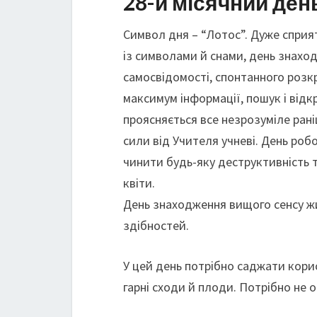
28-й місячний ден
Символ дня – “Лотос”. Дуже сприя
із символами й снами, день знахо
самосвідомості, спонтанного розкр
максимум інформації, пошук і відк
проясняється все незрозуміле рані
сили від Учителя учневі. День роб
чинити будь-яку деструктивність 
квіти.
День знаходження вищого сенсу жит
здібностей.
У цей день потрібно саджати кори
гарні сходи й плоди. Потрібно не о