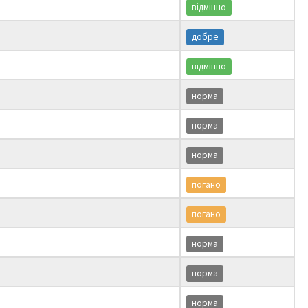
відмінно
добре
відмінно
норма
норма
норма
погано
погано
норма
норма
норма