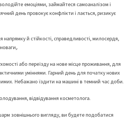
 володійте емоціями, займайтеся самоаналізом і
сячний день провокує конфлікти і лається, ризикує
ня напрямку й стійкості, справедливості, милосердя,
новаги,.
хомості або переїзду на нове місце проживання, для
ктичними уміннями. Гарний день для початку нових
ачимих. Небажано їздити на машині в темний час доби.
голодування, відвідування косметолога.
шарм зовнішнього вигляду, ви будете подобатися