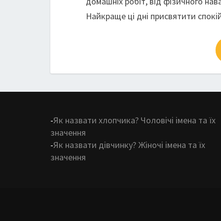
домашніх робіт, від фізичного нав
Найкраще ці дні присвятити спокі
-
Як назвати хлопчика? Чоловічі імена та їх
значення
-
Як назвати дівчинку? Жіночі імена та їх
значення