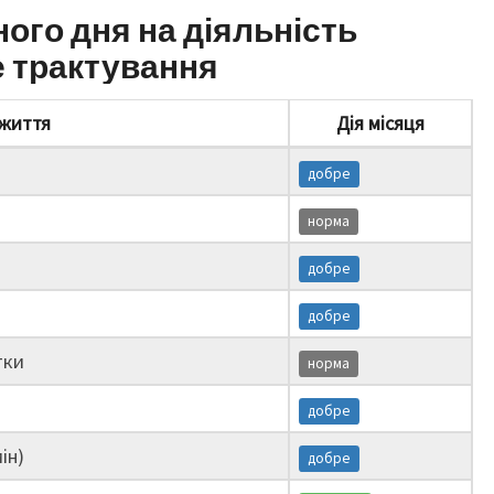
ного дня на діяльність
е трактування
життя
Дія місяця
добре
норма
добре
добре
тки
норма
добре
ін)
добре