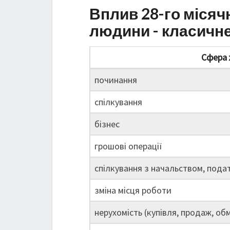
Вплив 28-го місяч
людини - класичн
Сфера 
починання
спілкування
бізнес
грошові операції
спілкування з начальством, пода
зміна місця роботи
нерухомість (купівля, продаж, обм