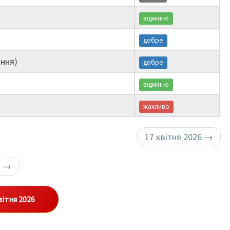
відмінно
добре
ння)
добре
відмінно
жахливо
17 квітня 2026
→
у
→
вітня 2026