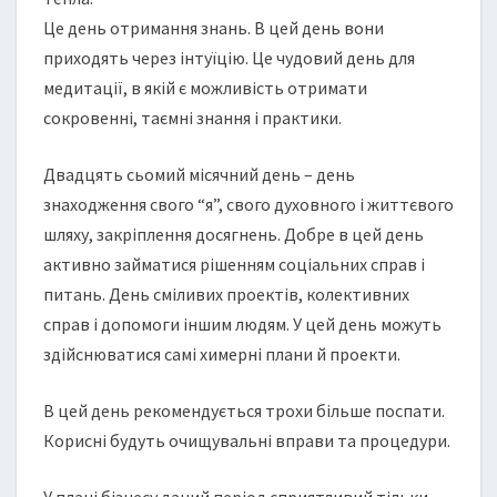
Це день отримання знань. В цей день вони
приходять через інтуїцію. Це чудовий день для
медитації, в якій є можливість отримати
сокровенні, таємні знання і практики.
Двадцять сьомий місячний день – день
знаходження свого “я”, свого духовного і життєвого
шляху, закріплення досягнень. Добре в цей день
активно займатися рішенням соціальних справ і
питань. День сміливих проектів, колективних
справ і допомоги іншим людям. У цей день можуть
здійснюватися самі химерні плани й проекти.
В цей день рекомендується трохи більше поспати.
Корисні будуть очищувальні вправи та процедури.