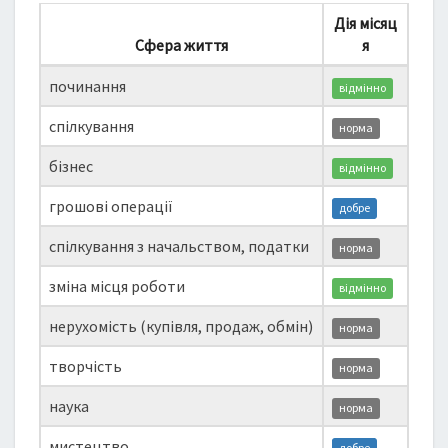
Дія місяц
Сфера життя
я
починання
відмінно
спілкування
норма
бізнес
відмінно
грошові операції
добре
спілкування з начальством, податки
норма
зміна місця роботи
відмінно
нерухомість (купівля, продаж, обмін)
норма
творчість
норма
наука
норма
мистецтво
добре