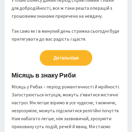
У плані бізнесу даний період сприятливий тільки
для добродійності, все ж таки решта операцій з
грошовими знаками приречена на невдачу.
Так само як і в минулий день стрижка сьогодні буде
притягувати до вас радість і щастя.
Детальніше
Місяць в знаку Риби
Місяць у Рибах – період романтичності й мрійності.
Загострюється інтуїція, можуть з’явитися містичні
настрої. Ми легше віримо в усе чудесне, таємниче,
незрозуміле, можуть підсилитися релігійні почуття.
Нам набагато легше, ніж зазвивичай, зрозуміти
приховану суть подій, речей й явищ. Ми стаємо