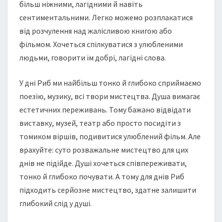
більш ніжними, лагідними й навіть
сентиментальними. Легко можемо розплакатися
від розчулення над жалісливою книгою або
фільмом. Хочеться спілкуватися з улюбленими
людьми, говорити їм добрі, лагідні слова.
У дні Риб ми найбільш тонко й глибоко сприймаємо
поезію, музику, всі твори мистецтва. Душа вимагає
естетичних переживань. Тому бажано відвідати
виставку, музей, театр або просто посидіти з
томиком віршів, подивитися улюблений фільм. Але
врахуйте: суто розважальне мистецтво для цих
днів не підійде. Душі хочеться співпереживати,
тонко й глибоко почувати. А тому для днів Риб
підходить серйозне мистецтво, здатне залишити
глибокий слід у душі.