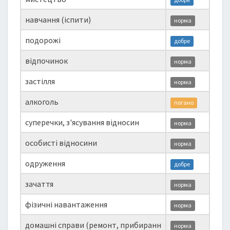
навчання (іспити)
норма
подорожі
добре
відпочинок
норма
застілля
норма
алкоголь
погано
суперечки, з'ясування відносин
норма
особисті відносини
норма
одруження
добре
зачаття
норма
фізичні навантаження
норма
домашні справи (ремонт, прибиранн
норма