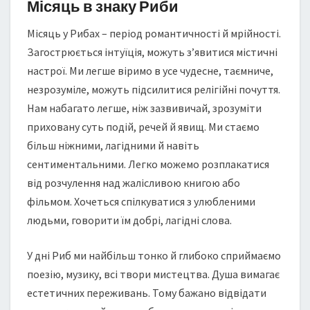
Місяць в знаку Риби
Місяць у Рибах – період романтичності й мрійності.
Загострюється інтуїція, можуть з’явитися містичні
настрої. Ми легше віримо в усе чудесне, таємниче,
незрозуміле, можуть підсилитися релігійні почуття.
Нам набагато легше, ніж зазвивичай, зрозуміти
приховану суть подій, речей й явищ. Ми стаємо
більш ніжними, лагідними й навіть
сентиментальними. Легко можемо розплакатися
від розчулення над жалісливою книгою або
фільмом. Хочеться спілкуватися з улюбленими
людьми, говорити їм добрі, лагідні слова.
У дні Риб ми найбільш тонко й глибоко сприймаємо
поезію, музику, всі твори мистецтва. Душа вимагає
естетичних переживань. Тому бажано відвідати