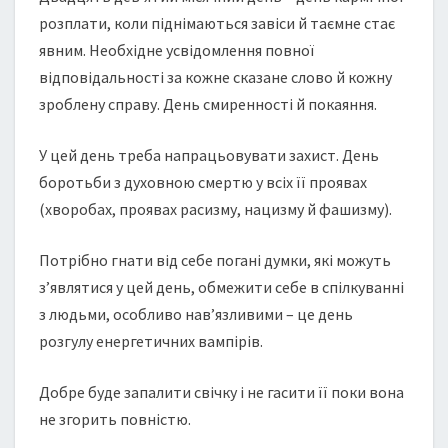
розплати, коли піднімаються завіси й таємне стає
явним. Необхідне усвідомлення повної
відповідальності за кожне сказане слово й кожну
зроблену справу. День смиренності й покаяння.
У цей день треба напрацьовувати захист. День
боротьби з духовною смертю у всіх її проявах
(хворобах, проявах расизму, нацизму й фашизму).
Потрібно гнати від себе погані думки, які можуть
з’являтися у цей день, обмежити себе в спілкуванні
з людьми, особливо нав’язливими – це день
розгулу енергетичних вампірів.
Добре буде запалити свічку і не гасити її поки вона
не згорить повністю.