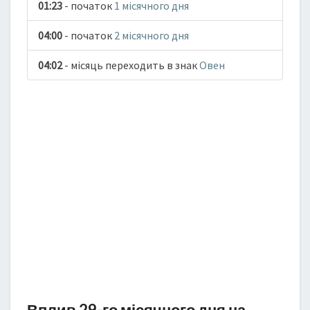
01:23
- початок
1 місячного дня
04:00
- початок
2 місячного дня
04:02
- місяць переходить в знак
Овен
Вплив 29-го місячного дня на