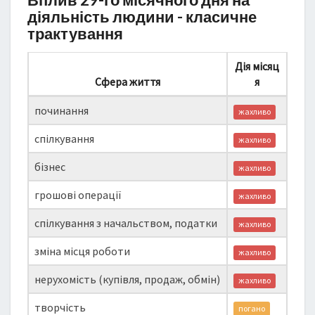
діяльність людини - класичне
трактування
Дія місяц
Сфера життя
я
починання
жахливо
спілкування
жахливо
бізнес
жахливо
грошові операції
жахливо
спілкування з начальством, податки
жахливо
зміна місця роботи
жахливо
нерухомість (купівля, продаж, обмін)
жахливо
творчість
погано