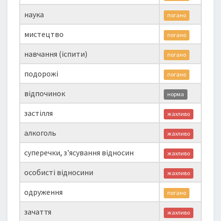
наука
погано
мистецтво
погано
навчання (іспити)
погано
подорожі
погано
відпочинок
норма
застілля
жахливо
алкоголь
жахливо
суперечки, з'ясування відносин
жахливо
особисті відносини
жахливо
одруження
погано
зачаття
жахливо