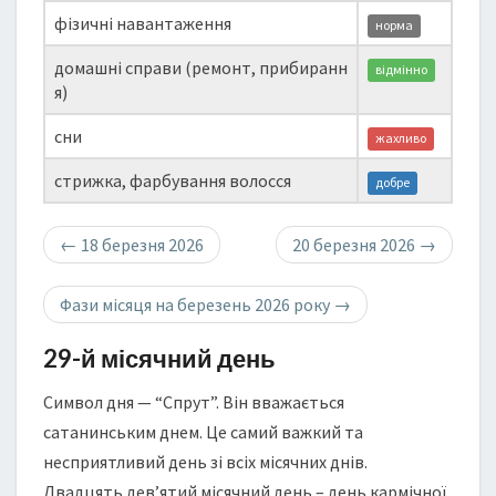
фізичні навантаження
норма
домашні справи (ремонт, прибиранн
відмінно
я)
сни
жахливо
стрижка, фарбування волосся
добре
←
18 березня 2026
20 березня 2026
→
Фази місяця на березень 2026 року
→
29-й місячний день
Символ дня — “Спрут”. Він вважається
сатанинським днем. Це самий важкий та
несприятливий день зі всіх місячних днів.
Двадцять дев’ятий місячний день – день кармічної