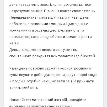
день наведення різкості, коли проясняється все
незрозуміле раніше. Пізнання колеса своїх втілень
Передача знань і сили від Учителя учневі. День
роботи з негативними емоціями. Цього дня не
можна чинити будь-яку деструктивність та
насильство, наприклад вбивати комах чи рвати
квіти.
День знаходження вищого сенсу життя,
спонтанного розкриття всіх талантів і здібностей.
У цей день потрібно саджати корисні рослини й
культивувати добрі думки, вони дадуть гарні сходи
й плоди. Потрібно не оцінювати світ, а приймати
таким, який він є.
Намагайтеся мати гарний настрій, володійте
емоціями, займайтеся самоаналізом і