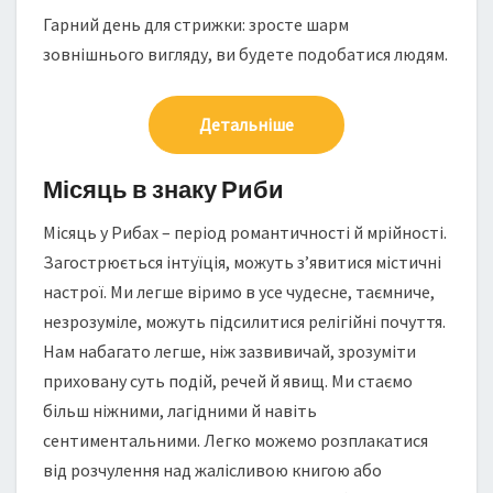
Гарний день для стрижки: зросте шарм
зовнішнього вигляду, ви будете подобатися людям.
Детальніше
Місяць в знаку Риби
Місяць у Рибах – період романтичності й мрійності.
Загострюється інтуїція, можуть з’явитися містичні
настрої. Ми легше віримо в усе чудесне, таємниче,
незрозуміле, можуть підсилитися релігійні почуття.
Нам набагато легше, ніж зазвивичай, зрозуміти
приховану суть подій, речей й явищ. Ми стаємо
більш ніжними, лагідними й навіть
сентиментальними. Легко можемо розплакатися
від розчулення над жалісливою книгою або