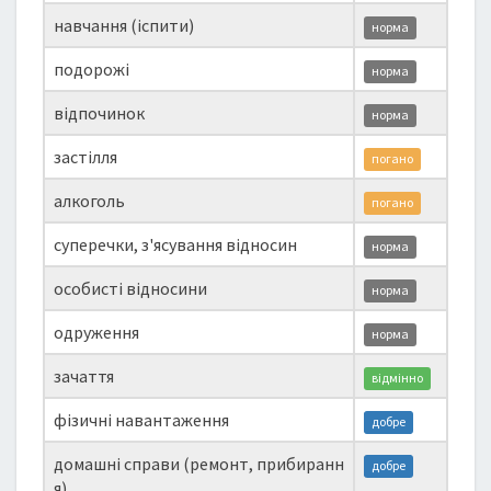
навчання (іспити)
норма
подорожі
норма
відпочинок
норма
застілля
погано
алкоголь
погано
суперечки, з'ясування відносин
норма
особисті відносини
норма
одруження
норма
зачаття
відмінно
фізичні навантаження
добре
домашні справи (ремонт, прибиранн
добре
я)