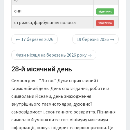
сни
відмінно
стрижка, фарбування волосся
жахливо
←
17 березня 2026
19 березня 2026
→
Фази місяця на березень 2026 року
→
28-й місячний день
Символ дня – “Лотос”. Дуже сприятливий і
гармонійний день. День споглядання, роботи із
символами й снами, день знаходження
внутрішнього таємного ядра, духовної
самосвідомості, спонтанного розкриття. Пізнання
символів й уміння витягти з мінімуму максимум
інформації, пошук і відкриття першопричини. Це