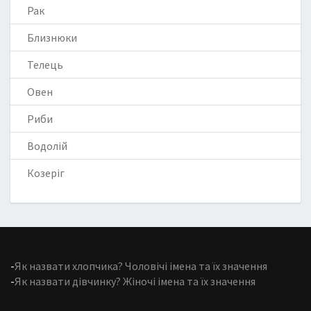
Рак
Близнюки
Телець
Овен
Риби
Водолій
Козеріг
-
Як назвати хлопчика? Чоловічі імена та їх значення
-
Як назвати дівчинку? Жіночі імена та їх значення