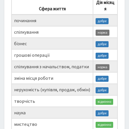
Дія місяц
Сфера життя
я
починання
добре
спілкування
норма
бізнес
добре
грошові операції
добре
спілкування з начальством, податки
норма
зміна місця роботи
добре
нерухомість (купівля, продаж, обмін)
добре
творчість
відмінно
наука
добре
мистецтво
відмінно