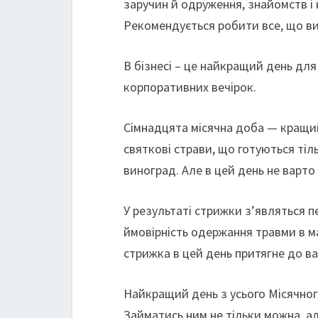
заручин й одруження, знайомств і 
Рекомендується робити все, що ви
В бізнесі – це найкращий день для
корпоративних вечірок.
Сімнадцята місячна доба — кращий
святкові страви, що готуються тіл
виноград. Але в цей день не варто
У результаті стрижки з’являться 
ймовірність одержання травми в ма
стрижка в цей день притягне до ва
Найкращий день з усього Місячного
Займатись ним не тільки можна, ал