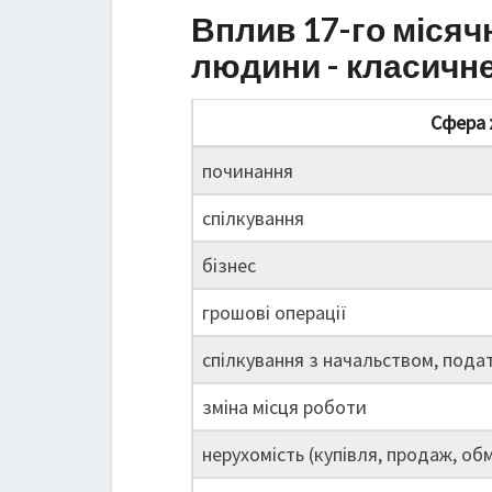
Вплив 17-го місяч
людини - класичн
Сфера 
починання
спілкування
бізнес
грошові операції
спілкування з начальством, пода
зміна місця роботи
нерухомість (купівля, продаж, обм