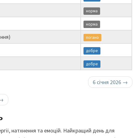
норма
норма
ння)
погано
добре
добре
6 січня 2026
→
→
ь
ергії, натхнення та емоцій. Найкращий день для