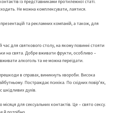
контактів із представниками протилежної статі.
ходить. Не можна комплексувати, лаятися.
 презентацій та рекламних компаній, а також, для
 час для святкового столу, на якому повинні стояти
ьки на свята. Добре вживати фрукти, особливо –
 вживати алкоголь та не можна переїдати.
перешкоди в справах, виникнуть хвороби. Висока
йбутньому. Постраждає психіка. По східних повір’ях,
с шкідливих духів.
 місяця для сексуальних контактів. Це – свято сексу.
е й потрібно.