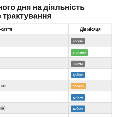
ного дня на діяльність
е трактування
життя
Дія місяця
норма
відмінно
норма
добре
тки
погано
добре
ін)
добре