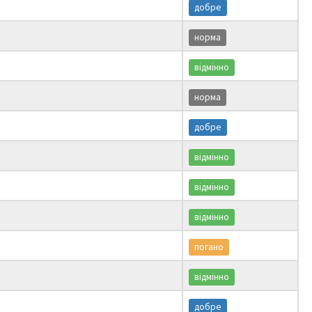
добре
норма
відмінно
норма
добре
відмінно
відмінно
відмінно
погано
відмінно
добре