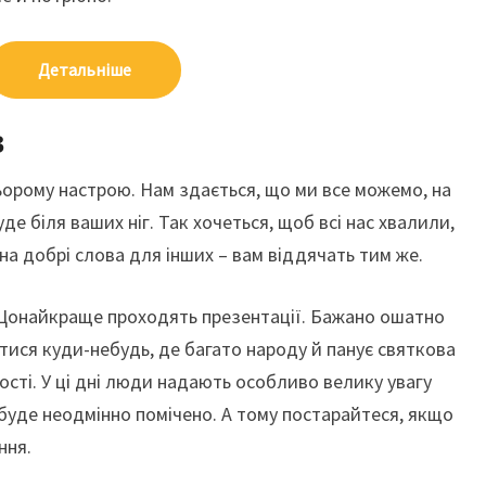
Детальніше
в
ьорому настрою. Нам здається, що ми все можемо, на
буде біля ваших ніг. Так хочеться, щоб всі нас хвалили,
на добрі слова для інших – вам віддячать тим же.
в. Щонайкраще проходять презентації. Бажано ошатно
тися куди-небудь, де багато народу й панує святкова
гості. У ці дні люди надають особливо велику увагу
, буде неодмінно помічено. А тому постарайтеся, якщо
ння.