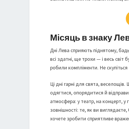
Місяць в знаку Ле
Дні Лева сприяють піднятому, бад
всі здатні, ще трохи — і весь світ 
робили компліменти. Не скупіться 
Ці дні гарні для свята, веселощі
одягтися, опорядитися й відправи
атмосфера: у театр, на концерт, у 
зовнішності: те, як ви виглядаєте
хочете зробити сприятливе враже