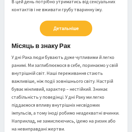
В цей день потрібно утриматись від сексуальних
контактів і не вживати грубу тваринну їжу.
Детальніше
Місяць в знаку Рак
У дні Рака люди бувають дуже чутливими й легко
ранимі. Ми заглиблюємося в себе, поринаємо у свій
внутрішній світ. Наші переживання стають
важливіше, ніж події зовнішнього світу. Настрій
буває мінливий, характер – нестійкий. Зникає
стабільність у поведінці. У дні Раку ми легко
піддаємося впливу внутрішніх несвідомих
імпульсів, а тому іноді робимо неадекватні вчинки.
Наприклад, не замислюючись, ідемо на ризик або
на невиправдані жертви.