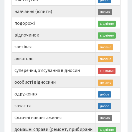
навчання (іспити)
норма
подорожі
відмінно
відпочинок
відмінно
застілля
погано
алкоголь
погано
суперечки, з'ясування відносин
жахливо
особисті відносини
погано
одруження
добре
зачаття
добре
фізичні навантаження
норма
домашні справи (ремонт, прибиранн
відмінно