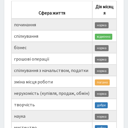
Дія місяц
Сфера життя
я
починання
норма
спілкування
відмінно
бізнес
норма
грошові операції
норма
спілкування з начальством, податки
норма
зміна місця роботи
погано
нерухомість (купівля, продаж, обмін)
норма
творчість
добре
наука
норма
мистецтво
добре