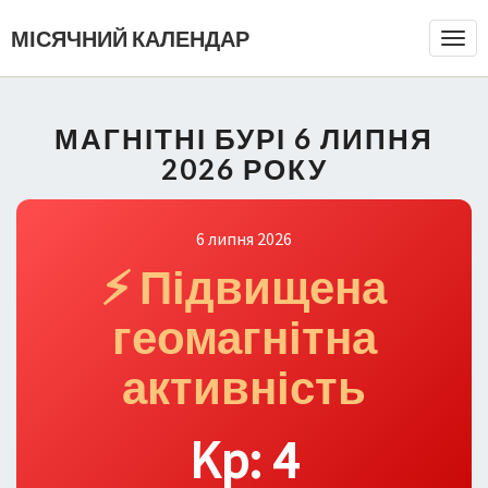
МІСЯЧНИЙ КАЛЕНДАР
Togg
Navi
МАГНІТНІ БУРІ 6 ЛИПНЯ
2026 РОКУ
6 липня 2026
⚡ Підвищена
геомагнітна
активність
Kp: 4