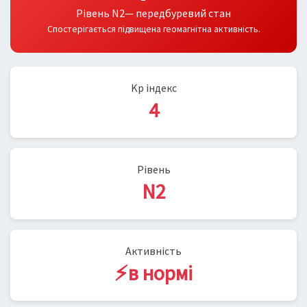
Рівень N2— передбуревий стан
Спостерігається підвищена геомагнітна активність.
Kp індекс
4
Рівень
N2
Активність
⚡в нормі