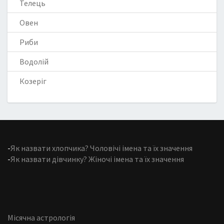
Телець
Овен
Риби
Водолій
Козеріг
-
Як назвати хлопчика? Чоловічі імена та їх значення
-
Як назвати дівчинку? Жіночі імена та їх значення
Місячна астрологія