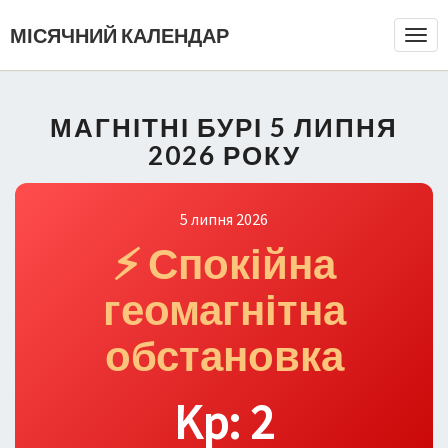
МІСЯЧНИЙ КАЛЕНДАР
Togg
Navi
МАГНІТНІ БУРІ 5 ЛИПНЯ
2026 РОКУ
5 липня 2026
⚡ Спокійна
геомагнітна
обстановка
Kp: 2