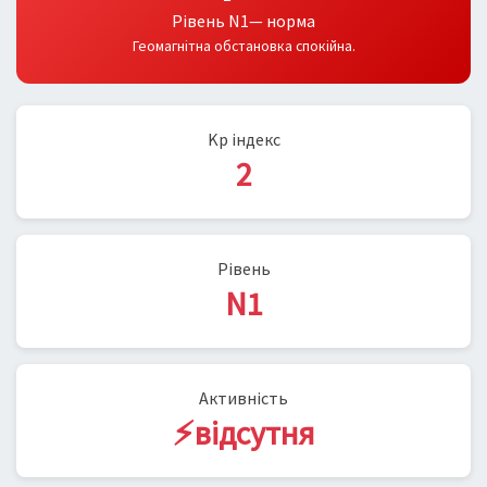
Рівень N1— норма
Геомагнітна обстановка спокійна.
Kp індекс
2
Рівень
N1
Активність
⚡відсутня