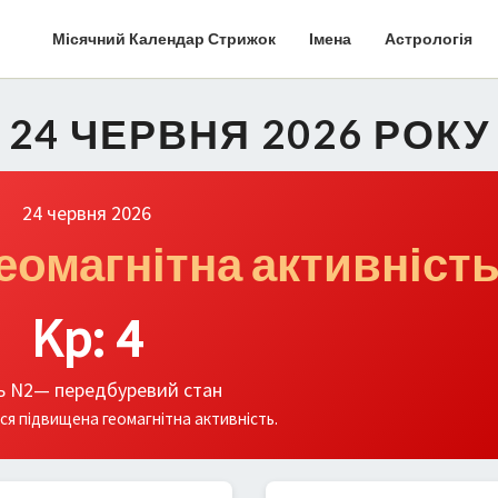
Місячний Календар Стрижок
Імена
Астрологія
І 24 ЧЕРВНЯ 2026 РОКУ
24 червня 2026
еомагнітна активніст
Kp: 4
ь N2— передбуревий стан
ся підвищена геомагнітна активність.