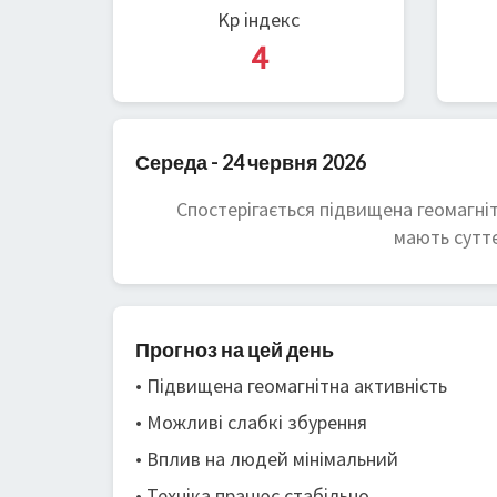
Kp індекс
4
Середа - 24 червня 2026
Спостерігається підвищена геомагніт
мають суттє
Прогноз на цей день
• Підвищена геомагнітна активність
• Можливі слабкі збурення
• Вплив на людей мінімальний
• Техніка працює стабільно