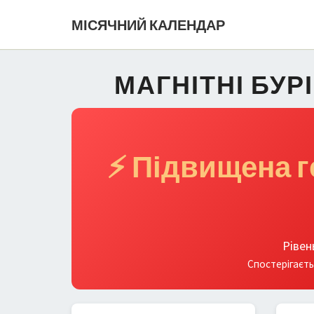
МІСЯЧНИЙ КАЛЕНДАР
МАГНІТНІ БУР
⚡ Підвищена г
Рівен
Спостерігаєть