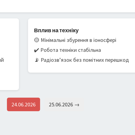
Вплив на техніку
🟡 Мінімальні збурення в іоносфері
✔️ Робота техніки стабільна
ий
📡 Радіозв’язок без помітних перешкод
24.06.2026
25.06.2026 →