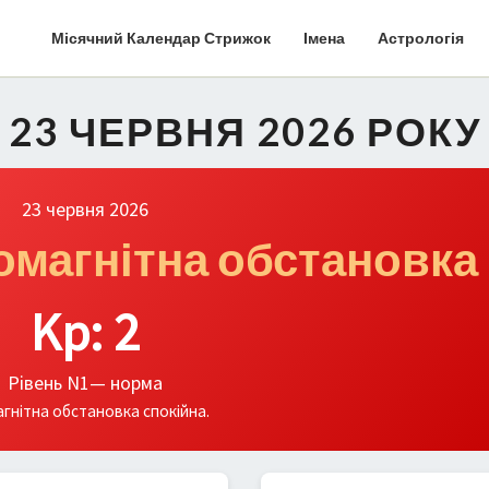
Місячний Календар Стрижок
Імена
Астрологія
І 23 ЧЕРВНЯ 2026 РОКУ
23 червня 2026
еомагнітна обстановка
Kp: 2
Рівень N1— норма
гнітна обстановка спокійна.