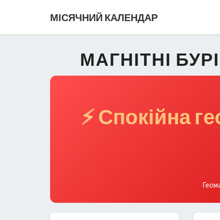
МІСЯЧНИЙ КАЛЕНДАР
МАГНІТНІ БУР
⚡ Спокійна г
Геома