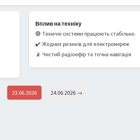
Вплив на техніку
🟢 Технічні системи працюють стабільно
✔️ Жодних ризиків для електромереж
📡 Чистий радіоефір та точна навігація
23.06.2026
24.06.2026 →