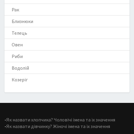
Рак
Близнюки
Телець
Овен
Риби
Водолій
Козеріг
-
Як назвати хлопчика? Чоловічі імена та їх значення
-
Як назвати дівчинку? Жіночі імена та їх значення