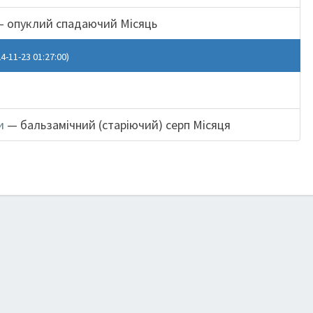
 опуклий спадаючий Місяць
4-11-23 01:27:00)
и
— бальзамічний (старіючий) серп Місяця