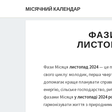
МІСЯЧНИЙ КАЛЕНДАР
ФАЗ
ЛИСТО
Фази Місяця
листопад 2024
— це п
свого циклу: молодик, перша чверт
допомагає краще планувати справи
енергію, сільське господарство, р
фазами Місяця
у листопаді 2024 р
гармонізувати життя з природним