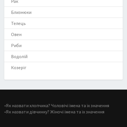
Рак
Близнюки
Телець
Овен
Риби
Водолій
Козеріг
-
Як назвати хлопчика? Чоловічі імена та їх значення
-
Як назвати дівчинку? Жіночі імена та їх значення