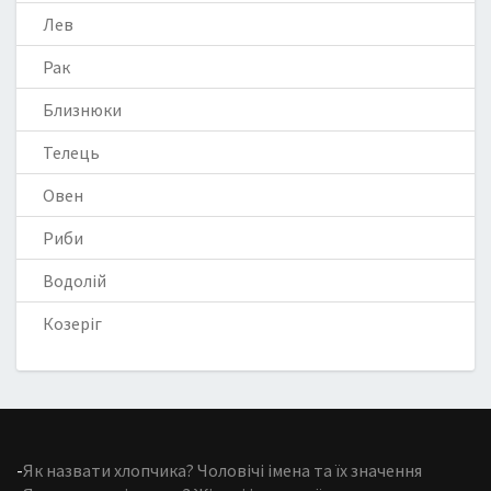
Лев
Рак
Близнюки
Телець
Овен
Риби
Водолій
Козеріг
-
Як назвати хлопчика? Чоловічі імена та їх значення