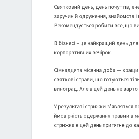
Святковий день, день почуттів, ен
заручин й одруження, знайомств і 
Рекомендується робити все, що ви
В бізнесі – це найкращий день для
корпоративних вечірок.
Сімнадцята місячна доба — кращий
святкові страви, що готуються тіл
виноград. Але в цей день не варто
У результаті стрижки з’являться 
ймовірність одержання травми в ма
стрижка в цей день притягне до ва