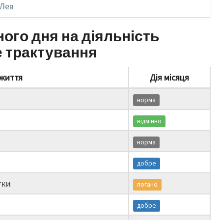
Лев
ного дня на діяльність
е трактування
життя
Дія місяця
норма
відмінно
норма
добре
тки
погано
добре