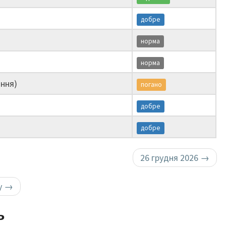
добре
норма
норма
ння)
погано
добре
добре
26 грудня 2026
→
у
→
ь