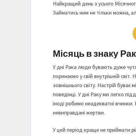
Найкращий день з усього Місячного
Займатись ним не тільки можна, ал
Місяць в знаку Рак
У дні Рака люди бувають дуже чут
поринаємо у свій внутрішній світ.
зовнішнього світу. Настрій буває м
поведінці. У дні Раку ми легко під
іноді робимо неадекватні вчинки.
невиправдані жертви.
У цей період краще не приймати р