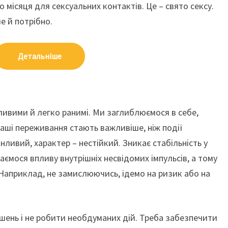
 місяця для сексуальних контактів. Це – свято сексу.
е й потрібно.
Детальніше
ливими й легко ранимі. Ми заглиблюємося в себе,
 Наші переживання стають важливіше, ніж події
інливий, характер – нестійкий. Зникає стабільність у
даємося впливу внутрішніх несвідомих імпульсів, а тому
 Наприклад, не замислюючись, ідемо на ризик або на
ішень і не робити необдуманих дій. Треба забезпечити