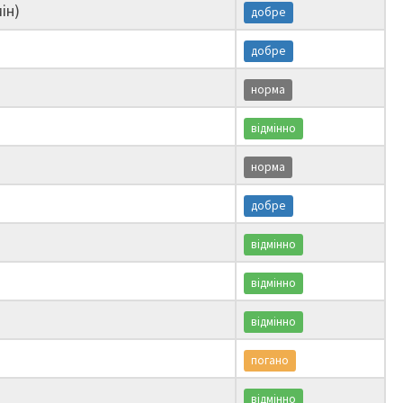
ін)
добре
добре
норма
відмінно
норма
добре
відмінно
відмінно
відмінно
погано
відмінно