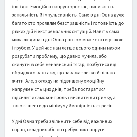
інші дні. Емоційна напруга зростає, виникають
запальність й імпульсивність. Саме в дні Овна дуже
багато хто проявляє безстрашність і готовність до
різких дій й екстремальних ситуацій. Навіть сама
мила людина в дні Овна раптом може стати різкою
і грубою. У цей час нам легше всього одним махом
розрубати проблему, що давно мучила, або
скинути із себе ненависний тягар, позбутися від
обридлого вантажу, що заважає легко й вільно
жити. Але, з огляду на підвищену емоційну
напруженість цих днів, треба постаратися
підсилити самоконтроль і виявити витримку, а
також звести до мінімуму ймовірність стресів.
У дні Овна треба звільнити себе від важливих
справ, складних або потребуючих напруги