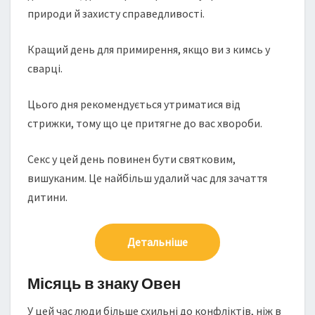
природи й захисту справедливості.
Кращий день для примирення, якщо ви з кимсь у
сварці.
Цього дня рекомендується утриматися від
стрижки, тому що це притягне до вас хвороби.
Секс у цей день повинен бути святковим,
вишуканим. Це найбільш удалий час для зачаття
дитини.
Детальніше
Місяць в знаку Овен
У цей час люди більше схильні до конфліктів, ніж в