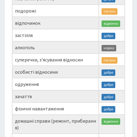
подорожі
погано
відпочинок
відмінно
застілля
добре
алкоголь
норма
суперечки, з'ясування відносин
погано
особисті відносини
добре
одруження
добре
зачаття
добре
фізичні навантаження
добре
домашні справи (ремонт, прибиранн
відмінно
я)