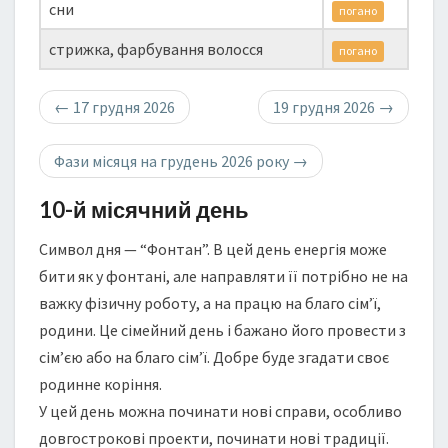
сни
погано
стрижка, фарбування волосся
погано
←
17 грудня 2026
19 грудня 2026
→
Фази місяця на грудень 2026 року
→
10-й місячний день
Символ дня — “Фонтан”. В цей день енергія може
бити як у фонтані, але направляти її потрібно не на
важку фізичну роботу, а на працю на благо сім’ї,
родини. Це сімейний день і бажано його провести з
сім’єю або на благо сім’ї. Добре буде згадати своє
родинне коріння.
У цей день можна починати нові справи, особливо
довгострокові проекти, починати нові традиції.