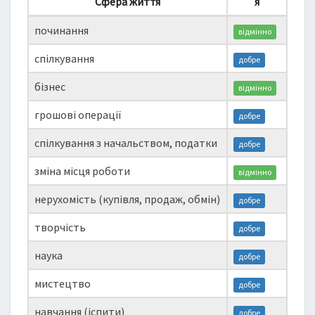
Сфера життя
я
починання
відмінно
спілкування
добре
бізнес
відмінно
грошові операції
добре
спілкування з начальством, податки
добре
зміна місця роботи
відмінно
нерухомість (купівля, продаж, обмін)
добре
творчість
добре
наука
добре
мистецтво
добре
навчання (іспити)
добре