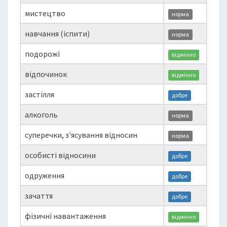
мистецтво
норма
навчання (іспити)
норма
подорожі
відмінно
відпочинок
відмінно
застілля
добре
алкоголь
норма
суперечки, з'ясування відносин
норма
особисті відносини
добре
одруження
добре
зачаття
добре
фізичні навантаження
відмінно