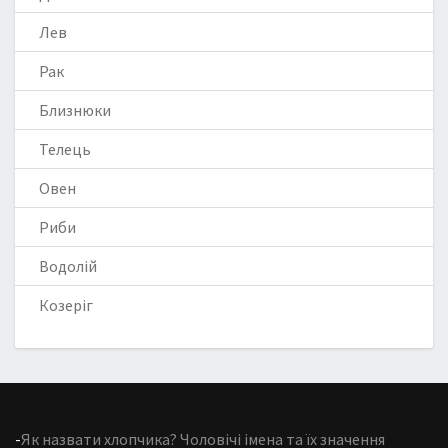
Лев
Рак
Близнюки
Телець
Овен
Риби
Водолій
Козеріг
-
Як назвати хлопчика? Чоловічі імена та їх значення