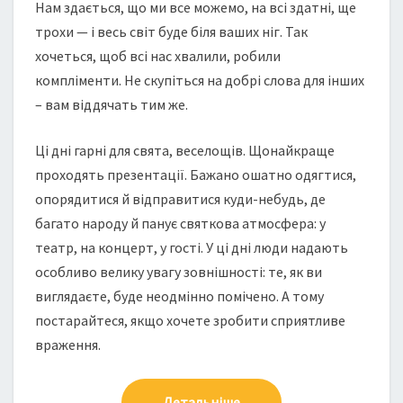
Нам здається, що ми все можемо, на всі здатні, ще
трохи — і весь світ буде біля ваших ніг. Так
хочеться, щоб всі нас хвалили, робили
компліменти. Не скупіться на добрі слова для інших
– вам віддячать тим же.
Ці дні гарні для свята, веселощів. Щонайкраще
проходять презентації. Бажано ошатно одягтися,
опорядитися й відправитися куди-небудь, де
багато народу й панує святкова атмосфера: у
театр, на концерт, у гості. У ці дні люди надають
особливо велику увагу зовнішності: те, як ви
виглядаєте, буде неодмінно помічено. А тому
постарайтеся, якщо хочете зробити сприятливе
враження.
Детальніше