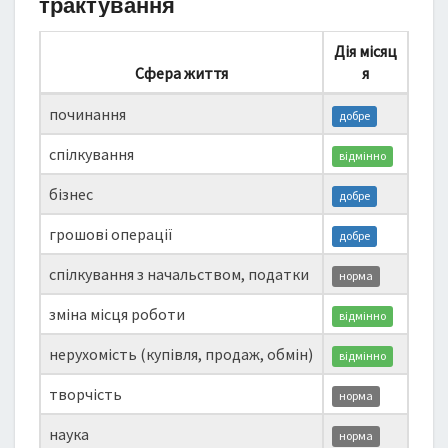
трактування
Дія місяц
Сфера життя
я
починання
добре
спілкування
відмінно
бізнес
добре
грошові операції
добре
спілкування з начальством, податки
норма
зміна місця роботи
відмінно
нерухомість (купівля, продаж, обмін)
відмінно
творчість
норма
наука
норма