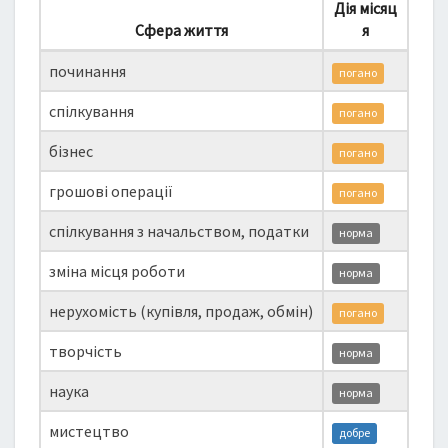
Дія місяц
Сфера життя
я
починання
погано
спілкування
погано
бізнес
погано
грошові операції
погано
спілкування з начальством, податки
норма
зміна місця роботи
норма
нерухомість (купівля, продаж, обмін)
погано
творчість
норма
наука
норма
мистецтво
добре