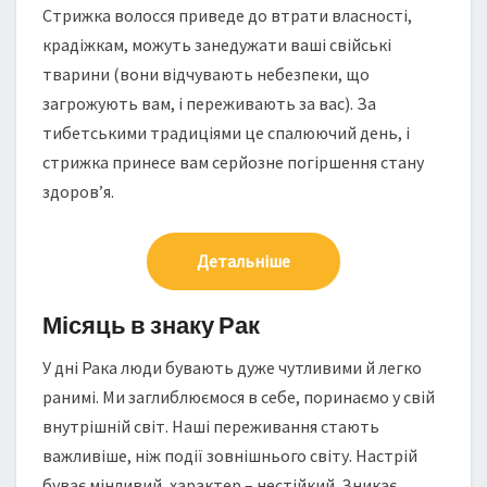
Стрижка волосся приведе до втрати власності,
крадіжкам, можуть занедужати ваші свійські
тварини (вони відчувають небезпеки, що
загрожують вам, і переживають за вас). За
тибетськими традиціями це спалюючий день, і
стрижка принесе вам серйозне погіршення стану
здоров’я.
Детальніше
Місяць в знаку Рак
У дні Рака люди бувають дуже чутливими й легко
ранимі. Ми заглиблюємося в себе, поринаємо у свій
внутрішній світ. Наші переживання стають
важливіше, ніж події зовнішнього світу. Настрій
буває мінливий, характер – нестійкий. Зникає