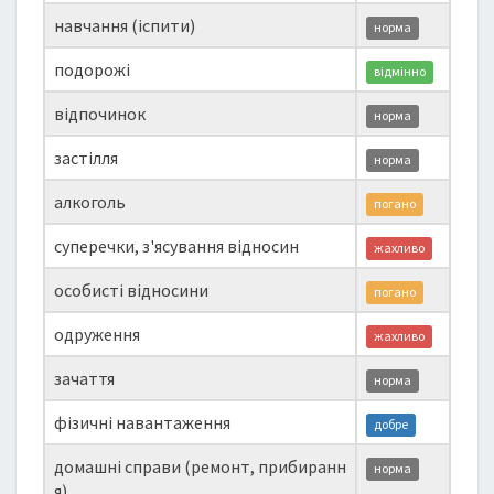
навчання (іспити)
норма
подорожі
відмінно
відпочинок
норма
застілля
норма
алкоголь
погано
суперечки, з'ясування відносин
жахливо
особисті відносини
погано
одруження
жахливо
зачаття
норма
фізичні навантаження
добре
домашні справи (ремонт, прибиранн
норма
я)