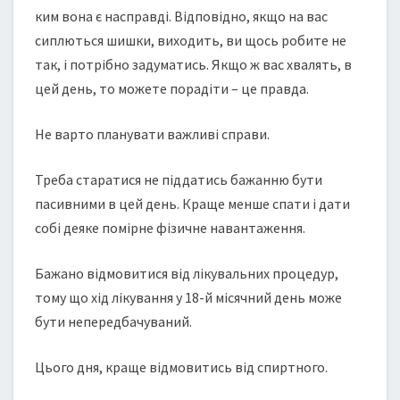
ким вона є насправді. Відповідно, якщо на вас
сиплються шишки, виходить, ви щось робите не
так, і потрібно задуматись. Якщо ж вас хвалять, в
цей день, то можете порадіти – це правда.
Не варто планувати важливі справи.
Треба старатися не піддатись бажанню бути
пасивними в цей день. Краще менше спати і дати
собі деяке помірне фізичне навантаження.
Бажано відмовитися від лікувальних процедур,
тому що хід лікування у 18-й місячний день може
бути непередбачуваний.
Цього дня, краще відмовитись від спиртного.