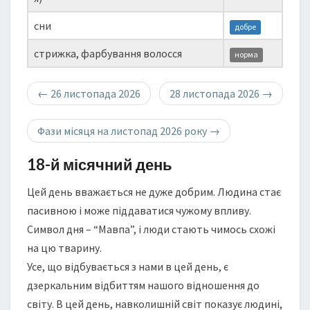
сни
добре
стрижка, фарбування волосся
норма
←
26 листопада 2026
28 листопада 2026
→
Фази місяця на листопад 2026 року
→
18-й місячний день
Цей день вважається не дуже добрим. Людина стає
пасивною і може піддаватися чужому впливу.
Символ дня – “Мавпа”, і люди стають чимось схожі
на цю тварину.
Усе, що відбувається з нами в цей день, є
дзеркальним відбиттям нашого відношення до
світу. В цей день, навколишній світ показує людині,