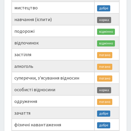
мистецтво
добре
навчання (іспити)
норма
подорожі
відмінно
відпочинок
відмінно
застілля
погано
алкоголь
погано
суперечки, з'ясування відносин
погано
особисті відносини
норма
одруження
погано
зачаття
добре
фізичні навантаження
добре