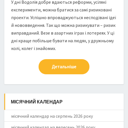
У дні Водолія добре вдаються реформи, усілякі
експерименти, можна братися за самі ризиковані
проекти. Успішно впроваджуються несподівані ідеї
й нововведення. Так що можна ризикувати – ризик
виправданий. Везе в азартних іграх і лотереях. У ці
дні краще побільше бувати на людях, у дружньому
колі, колег і знайомих.
Детальніше
МІСЯЧНИЙ КАЛЕНДАР
місячний календар на серпень 2026 року
місячний календар на вересень 2026 року