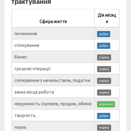
трактування
Дія місяц
Сфера життя
я
починання
добре
спілкування
добре
бізнес
норма
грошові операції
норма
спілкування з начальством, податки
норма
зміна місця роботи
норма
нерухомість (купівля, продаж, обмін)
відмінно
творчість
добре
наука
норма