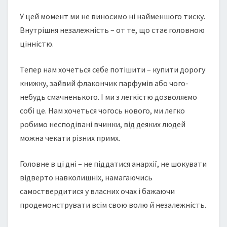
У цей момент ми не виносимо ні найменшого тиску.
Внутрішня незалежність – от те, що стає головною
цінністю.
Тепер нам хочеться себе потішити – купити дорогу
книжку, зайвий флакончик парфумів або чого-
небудь смачненького. І ми з легкістю дозволяємо
собі це. Нам хочеться чогось нового, ми легко
робимо несподівані вчинки, від деяких людей
можна чекати різних примх.
Головне в ці дні – не піддатися анархії, не шокувати
відверто навколишніх, намагаючись
самоствердитися у власних очах і бажаючи
продемонструвати всім свою волю й незалежність.