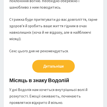
поклоніння вогню. Необхідно обережно і
шанобливо з ним поводитись.
Стрижка буде притягувати до вас довголіття, гарне
здоров’я й зробить ваше життя гідним в очах
навколишніх (хоча й не відразу, але в найближчі
місяці).
Секс цього дня не рекомендується.
Детальніше
Місяць в знаку Водолій
У дні Водолія нам хочеться внутрішньої волі й
розкутості. Емоції оживають, починають
проявлятися відкрито й вільно.