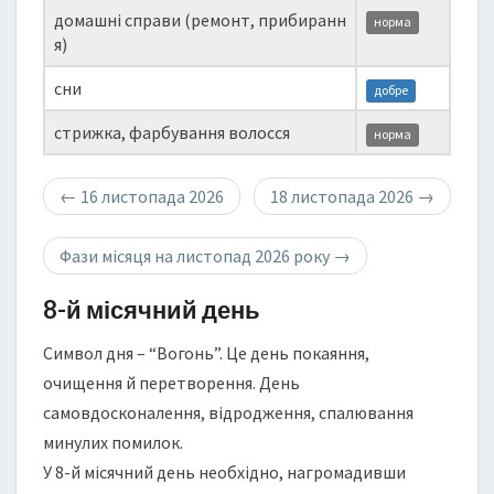
домашні справи (ремонт, прибиранн
норма
я)
сни
добре
стрижка, фарбування волосся
норма
←
16 листопада 2026
18 листопада 2026
→
Фази місяця на листопад 2026 року
→
8-й місячний день
Символ дня – “Вогонь”. Це день покаяння,
очищення й перетворення. День
самовдосконалення, відродження, спалювання
минулих помилок.
У 8-й місячний день необхідно, нагромадивши