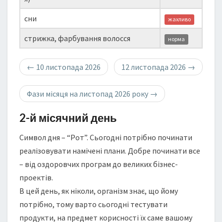
сни
жахливо
стрижка, фарбування волосся
норма
←
10 листопада 2026
12 листопада 2026
→
Фази місяця на листопад 2026 року
→
2-й місячний день
Символ дня – “Рот”. Сьогодні потрібно починати
реалізовувати намічені плани. Добре починати все
– від оздоровчих програм до великих бізнес-
проектів.
В цей день, як ніколи, організм знає, що йому
потрібно, тому варто сьогодні тестувати
продукти, на предмет корисності їх саме вашому