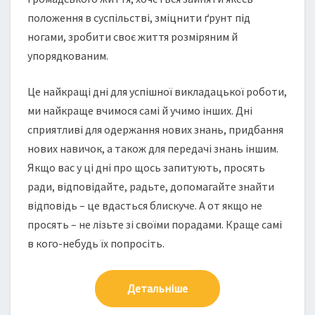
положення в суспільстві, зміцнити ґрунт під
ногами, зробити своє життя розміряним й
упорядкованим.
Це найкращі дні для успішної викладацької роботи,
ми найкраще вчимося самі й учимо інших. Дні
сприятливі для одержання нових знань, придбання
нових навичок, а також для передачі знань іншим.
Якщо вас у ці дні про щось запитують, просять
ради, відповідайте, радьте, допомагайте знайти
відповідь – це вдасться блискуче. А от якщо не
просять – не лізьте зі своїми порадами. Краще самі
в кого-небудь їх попросіть.
Детальніше