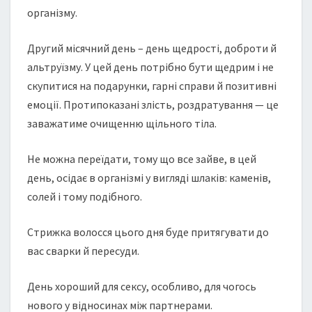
організму.
Другий місячний день – день щедрості, доброти й
альтруїзму. У цей день потрібно бути щедрим і не
скупитися на подарунки, гарні справи й позитивні
емоції. Протипоказані злість, роздратування — це
заважатиме очищенню щільного тіла.
Не можна переїдати, тому що все зайве, в цей
день, осідає в організмі у вигляді шлаків: каменів,
солей і тому подібного.
Cтрижка волосся цього дня буде притягувати до
вас сварки й пересуди.
День хороший для сексу, особливо, для чогось
нового у відносинах між партнерами.