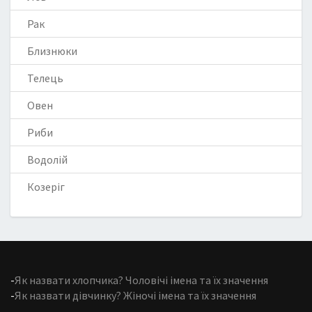
Рак
Близнюки
Телець
Овен
Риби
Водолій
Козеріг
-
Як назвати хлопчика? Чоловічі імена та їх значення
-
Як назвати дівчинку? Жіночі імена та їх значення