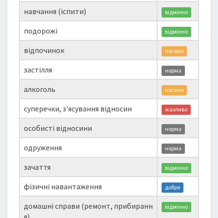
навчання (іспити)
відмінно
подорожі
відмінно
відпочинок
погано
застілля
норма
алкоголь
погано
суперечки, з'ясування відносин
жахливо
особисті відносини
норма
одруження
норма
зачаття
відмінно
фізичні навантаження
добре
домашні справи (ремонт, прибиранн
відмінно
я)