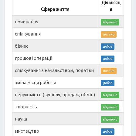
Дія місяц
Сфера життя
я
починання
відмінно
спілкування
погано
бізнес
добре
грошові операції
добре
спілкування з начальством, податки
погано
зміна місця роботи
добре
нерухомість (купівля, продаж, обмін)
відмінно
творчість
відмінно
наука
відмінно
мистецтво
добре