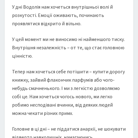
У дні Водолія нам хочеться внутрішньої волі й
розкутості. Емоції оживають, починають
проявлятися відкрито й вільно.
У цей момент ми не виносимо ні найменшого тиску.
Внутрішня незалежність – от те, що стає головною
цінністю.
Тепер нам хочеться себе потішити – купити дорогу
книжку, зайвий флакончик парфумів або чого-
небудь смачненького. І ми з легкістю дозволяємо
собі це. Нам хочеться чогось нового, ми легко
робимо несподівані вчинки, від деяких людей
можна чекати різних примх.
Головне в ці дні – не піддатися анархії, не шокувати
відверто навколишніх, намагаючись