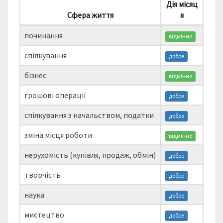
Дія місяц
Сфера життя
я
починання
відмінно
спілкування
добре
бізнес
відмінно
грошові операції
добре
спілкування з начальством, податки
добре
зміна місця роботи
відмінно
нерухомість (купівля, продаж, обмін)
добре
творчість
добре
наука
добре
мистецтво
добре