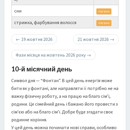
сни
погано
стрижка, фарбування волосся
погано
←
19 жовтня 2026
21 жовтня 2026
→
Фази місяця на жовтень 2026 року
→
10-й місячний день
Символ дня — “Фонтан”. В цей день енергія може
бити як у фонтані, але направляти її потрібно не на
важку фізичну роботу, а на працю на благо сім’ї,
родини. Це сімейний день і бажано його провести з
сім’єю або на благо сім’ї. Добре буде згадати своє
родинне коріння.
У цей день можна починати нові справи, особливо