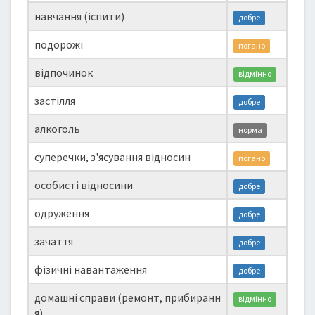
навчання (іспити)
добре
подорожі
погано
відпочинок
відмінно
застілля
добре
алкоголь
норма
суперечки, з'ясування відносин
погано
особисті відносини
добре
одруження
добре
зачаття
добре
фізичні навантаження
добре
домашні справи (ремонт, прибиранн
відмінно
я)