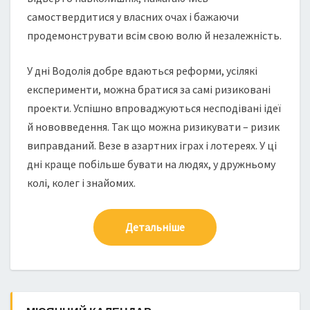
самоствердитися у власних очах і бажаючи
продемонструвати всім свою волю й незалежність.
У дні Водолія добре вдаються реформи, усілякі
експерименти, можна братися за самі ризиковані
проекти. Успішно впроваджуються несподівані ідеї
й нововведення. Так що можна ризикувати – ризик
виправданий. Везе в азартних іграх і лотереях. У ці
дні краще побільше бувати на людях, у дружньому
колі, колег і знайомих.
Детальніше