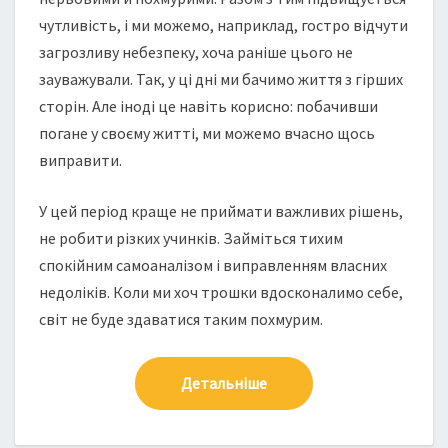
чутливість, і ми можемо, наприклад, гостро відчути
загрозливу небезпеку, хоча раніше цього не
зауважували. Так, у ці дні ми бачимо життя з гірших
сторін. Але іноді це навіть корисно: побачивши
погане у своєму житті, ми можемо вчасно щось
виправити.
У цей період краще не приймати важливих рішень,
не робити різких учинків. Займіться тихим
спокійним самоаналізом і виправленням власних
недоліків. Коли ми хоч трошки вдосконалимо себе,
світ не буде здаватися таким похмурим.
Детальніше