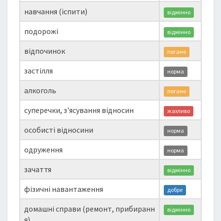
навчання (іспити)
відмінно
подорожі
відмінно
відпочинок
погано
застілля
норма
алкоголь
погано
суперечки, з'ясування відносин
жахливо
особисті відносини
норма
одруження
норма
зачаття
відмінно
фізичні навантаження
добре
домашні справи (ремонт, прибиранн
відмінно
я)