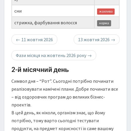
сни
жахливо
стрижка, фарбування волосся
норма
←
11 жовтня 2026
13 жовтня 2026
→
Фази місяця на жовтень 2026 року
→
2-й місячний день
Символ дня – “Рот”. Сьогодні потрібно починати
реалізовувати намічені плани. Добре починати все
– від оздоровчих програм до великих бізнес-
проектів.
В цей день, як ніколи, організм знає, що йому
потрібно, тому варто сьогодні тестувати
продукти, на предмет корисності їх саме вашому