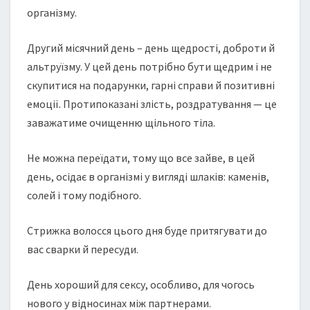
організму.
Другий місячний день – день щедрості, доброти й
альтруїзму. У цей день потрібно бути щедрим і не
скупитися на подарунки, гарні справи й позитивні
емоції. Протипоказані злість, роздратування — це
заважатиме очищенню щільного тіла.
Не можна переїдати, тому що все зайве, в цей
день, осідає в організмі у вигляді шлаків: каменів,
солей і тому подібного.
Cтрижка волосся цього дня буде притягувати до
вас сварки й пересуди.
День хороший для сексу, особливо, для чогось
нового у відносинах між партнерами.