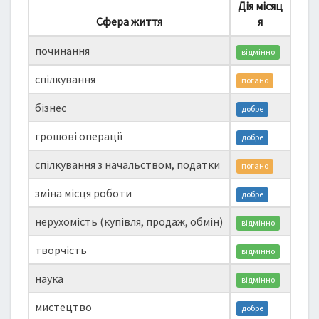
Дія місяц
Сфера життя
я
починання
відмінно
спілкування
погано
бізнес
добре
грошові операції
добре
спілкування з начальством, податки
погано
зміна місця роботи
добре
нерухомість (купівля, продаж, обмін)
відмінно
творчість
відмінно
наука
відмінно
мистецтво
добре