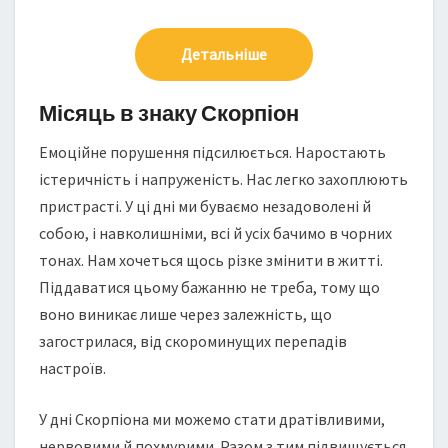
Детальніше
Місяць в знаку Скорпіон
Емоційне порушення підсилюється. Наростають
істеричність і напруженість. Нас легко захоплюють
пристрасті. У ці дні ми буваємо незадоволені й
собою, і навколишніми, всі й усіх бачимо в чорних
тонах. Нам хочеться щось різке змінити в житті.
Піддаватися цьому бажанню не треба, тому що
воно виникає лише через залежність, що
загострилася, від скороминущих перепадів
настроїв.
У дні Скорпіона ми можемо стати дратівливими,
нервовими й похмурими. Разом з тим підвищується