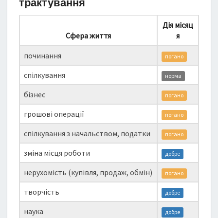
трактування
Дія місяц
Сфера життя
я
починання
погано
спілкування
норма
бізнес
погано
грошові операції
погано
спілкування з начальством, податки
погано
зміна місця роботи
добре
нерухомість (купівля, продаж, обмін)
погано
творчість
добре
наука
добре