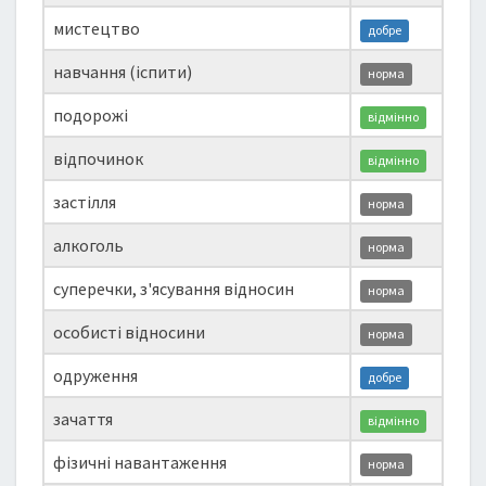
мистецтво
добре
навчання (іспити)
норма
подорожі
відмінно
відпочинок
відмінно
застілля
норма
алкоголь
норма
суперечки, з'ясування відносин
норма
особисті відносини
норма
одруження
добре
зачаття
відмінно
фізичні навантаження
норма