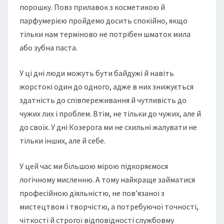
порошку. Повз прилавок з косметикою й
парфумерією пройдемо досить спокійно, якщо
тільки нам терміново не потрібен шматок мила
або зубна паста.
У ці дні люди можуть бути байдужі й навіть
жорстокі один до одного, адже в них знижується
здатність до співпереживання й чутливість до
чужих лих і проблем. Втім, не тільки до чужих, але й
до своїх. У дні Козерога ми не схильні жалувати не
тільки інших, але й себе.
У цей час ми більшою мірою підкоряємося
логічному мисленню. А тому найкраще займатися
професійною діяльністю, не пов’язаної з
мистецтвом і творчістю, а потребуючої точності,
чіткості й строгої відповідності службовму