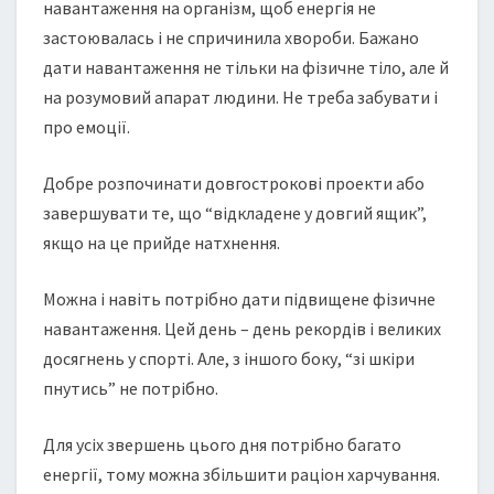
навантаження на організм, щоб енергія не
застоювалась і не спричинила хвороби. Бажано
дати навантаження не тільки на фізичне тіло, але й
на розумовий апарат людини. Не треба забувати і
про емоції.
Добре розпочинати довгострокові проекти або
завершувати те, що “відкладене у довгий ящик”,
якщо на це прийде натхнення.
Можна і навіть потрібно дати підвищене фізичне
навантаження. Цей день – день рекордів і великих
досягнень у спорті. Але, з іншого боку, “зі шкіри
пнутись” не потрібно.
Для усіх звершень цього дня потрібно багато
енергії, тому можна збільшити раціон харчування.