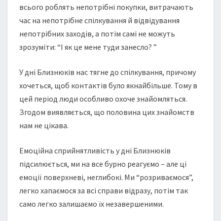
всього роблять непотрібні покупки, витрачають
час на непотрібне спілкування й відвідування
непотрібних заходів, а потім самі не можуть
зрозуміти: “І як це мене туди занесло? ”
У дні Близнюків нас тягне до спілкування, причому
хочеться, щоб контактів було якнайбільше. Тому в
цей період люди особливо охоче знайомляться.
Згодом виявляється, що половина цих знайомств
нам не цікава.
Емоційна сприйнятливість у дні Близнюків
підсилюється, ми на все бурно реагуємо – але ці
емоції поверхневі, неглибокі. Ми “розриваємося”,
легко хапаємося за всі справи відразу, потім так
само легко залишаємо їх незавершеними.