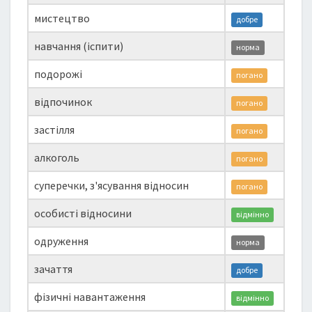
мистецтво
добре
навчання (іспити)
норма
подорожі
погано
відпочинок
погано
застілля
погано
алкоголь
погано
суперечки, з'ясування відносин
погано
особисті відносини
відмінно
одруження
норма
зачаття
добре
фізичні навантаження
відмінно