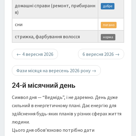
домашні справи (ремонт, прибиранн
добре
я)
сни
погано
стрижка, фарбування волосся
норма
←
4 вересня 2026
6 вересня 2026
→
Фази місяця на вересень 2026 року
→
24-й місячний день
Символ дня — “Ведмідь”, і не даремно. День дуже
сильний в енергетичному плані. Дає енергію для
здійснення будь-яких планів у різних сферах життя
людини.
Цього дня обов’язково потрібно дати