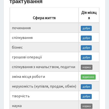
трактування
Дія місяц
Сфера життя
я
починання
добре
спілкування
добре
бізнес
добре
грошові операції
добре
спілкування з начальством, податки
норма
зміна місця роботи
відмінно
нерухомість (купівля, продаж, обмін)
добре
творчість
добре
наука
норма