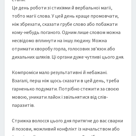
Це день роботи зі стихіями й вербальної магії,
тобто магії слова. У цей день краще промовчати,
ніж збрехати, сказати грубе слово або побажати
кому-небудь поганого. Одним лише словом можна
несвідомо вплинути на іншу людину. Можна
отримати хворобу горла, голосових зв’язок або
дихальних шляхів. Ці органи дуже чутливі цього дня.
Компроміси мало результативні й небажані.
Взагалі, перш ніж щось сказати в цей день, треба
гарненько подумати. Потрібно стежити за своєю
мовою, уникати лайок і звільнятися від слів-
паразитів.
Cтрижка волосся цього дня притягне до вас сварки
й позови, можливий конфлікт із начальством або