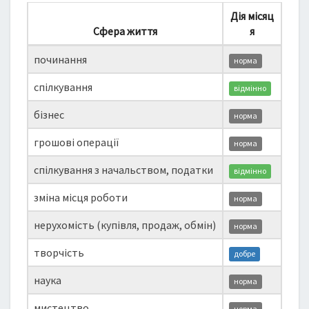
Дія місяц
Сфера життя
я
починання
норма
спілкування
відмінно
бізнес
норма
грошові операції
норма
спілкування з начальством, податки
відмінно
зміна місця роботи
норма
нерухомість (купівля, продаж, обмін)
норма
творчість
добре
наука
норма
мистецтво
норма