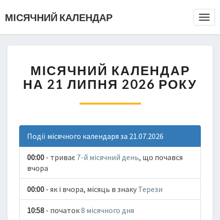
МІСЯЧНИЙ КАЛЕНДАР
Togg
Navi
МІСЯЧНИЙ КАЛЕНДАР
НА 21 ЛИПНЯ 2026 РОКУ
Події місячного календаря за 21.07.2026
00:00
- триває
7-й місячний день
, що почався
вчора
00:00
- як і вчора, місяць в знаку
Терези
10:58
- початок
8 місячного дня