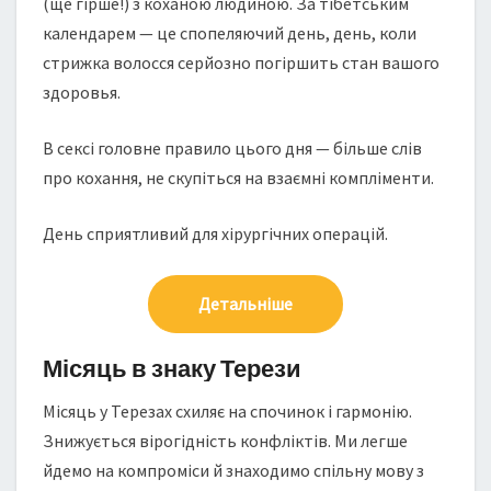
(ще гірше!) з коханою людиною. За тібетським
календарем — це спопеляючий день, день, коли
стрижка волосся серйозно погіршить стан вашого
здоровья.
В сексі головне правило цього дня — більше слів
про кохання, не скупіться на взаємні компліменти.
День сприятливий для хірургічних операцій.
Детальніше
Місяць в знаку Терези
Місяць у Терезах схиляє на спочинок і гармонію.
Знижується вірогідність конфліктів. Ми легше
йдемо на компроміси й знаходимо спільну мову з