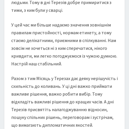
людьми. Тому в дні Терезів добре примиритися з
тими, з ким були у сварці.
У цей час ми більше надаємо значення зовнішнім
правилам пристойності, нормам етикету, а тому
стаємо делікатними, приємними в спілкуванні. Нам
зовсім не хочеться ні з ким сперечатися, нікого
кривдити, ми легко погоджуємося із чужою думкою.
Настрій наш стабільний.
Разом з тим Місяць у Терезах дає деяку нерішучість і
схильність до коливань. У ці дні важко приймати
важливе рішення, важко робити вибір. Тому
відкладіть важливі рішення до кращих часів. А дні
Терезів присвятіть налагоджуванню відносин,
пошуку спільних рішень, переговорам і зустрічам,
що вимагають дипломатичних якостей.