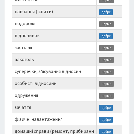
навчання (іспити)
добре
подорожі
норма
відпочинок
добре
застілля
норма
алкоголь
норма
суперечки, з'ясування відносин
норма
особисті відносини
норма
одруження
норма
зачаття
добре
фізичні навантаження
добре
домашні справи (ремонт, прибиранн
добре