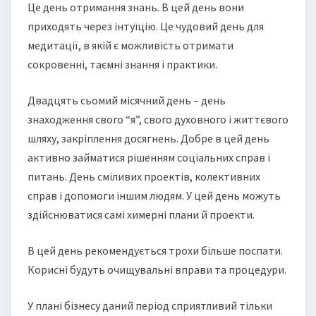
Це день отримання знань. В цей день вони
приходять через інтуїцію. Це чудовий день для
медитації, в якій є можливість отримати
сокровенні, таємні знання і практики.
Двадцять сьомий місячний день – день
знаходження свого “я”, свого духовного і життєвого
шляху, закріплення досягнень. Добре в цей день
активно займатися рішенням соціальних справ і
питань. День сміливих проектів, колективних
справ і допомоги іншим людям. У цей день можуть
здійснюватися самі химерні плани й проекти.
В цей день рекомендується трохи більше поспати.
Корисні будуть очищувальні вправи та процедури.
У плані бізнесу даний період сприятливий тільки