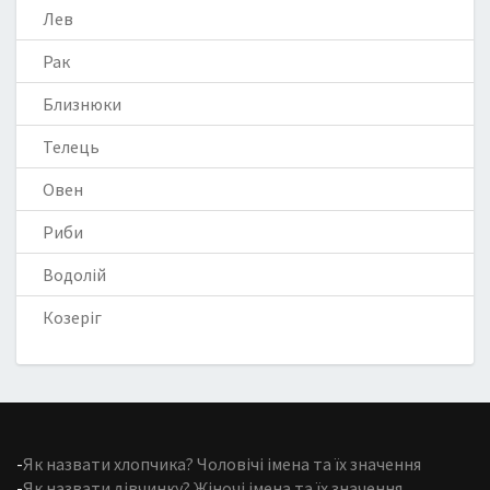
Лев
Рак
Близнюки
Телець
Овен
Риби
Водолій
Козеріг
-
Як назвати хлопчика? Чоловічі імена та їх значення
-
Як назвати дівчинку? Жіночі імена та їх значення