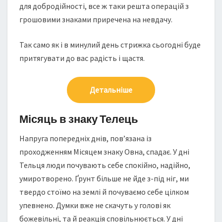
для добродійності, все ж таки решта операцій з
грошовими знаками приречена на невдачу.
Так само як і в минулий день стрижка сьогодні буде
притягувати до вас радість і щастя.
Детальніше
Місяць в знаку Телець
Напруга попередніх днів, пов’язана із
проходженням Місяцем знаку Овна, спадає. У дні
Тельця люди почувають себе спокійно, надійно,
умиротворено. Ґрунт більше не йде з-під ніг, ми
твердо стоїмо на землі й почуваємо себе цілком
упевнено. Думки вже не скачуть у голові як
божевільні, та й реакція сповільнюється. У дні