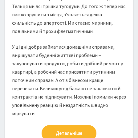
Тельця ми всі трішки тугодуми. До того ж тепер нас
важко зрушити з місця, з’являється деяка
схильність до впертості. Ми стаємо мирними,
повільними й трохи флегматичними.
У ці дні добре займатися домашніми справами,
вирішувати буденні життєві проблеми –
закуповувати продукти, робити дрібний ремонт у
квартирі, а робочий час присвятити рутинним
поточним справам. А от з бізнесом краще
перечекати. Великих угод бажано не заключати й
контрактів не підписувати. Можливі помилки через
уповільнену реакцію й нездатність швидко
міркувати.
Детальніше