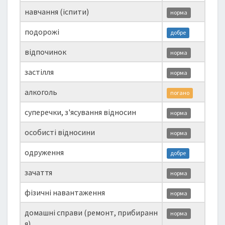
навчання (іспити)
норма
подорожі
добре
відпочинок
норма
застілля
норма
алкоголь
погано
суперечки, з'ясування відносин
норма
особисті відносини
норма
одруження
добре
зачаття
норма
фізичні навантаження
норма
домашні справи (ремонт, прибиранн
норма
я)