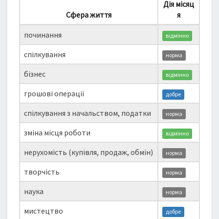
Дія місяц
Сфера життя
я
починання
відмінно
спілкування
норма
бізнес
відмінно
грошові операції
добре
спілкування з начальством, податки
норма
зміна місця роботи
відмінно
нерухомість (купівля, продаж, обмін)
норма
творчість
норма
наука
норма
мистецтво
добре