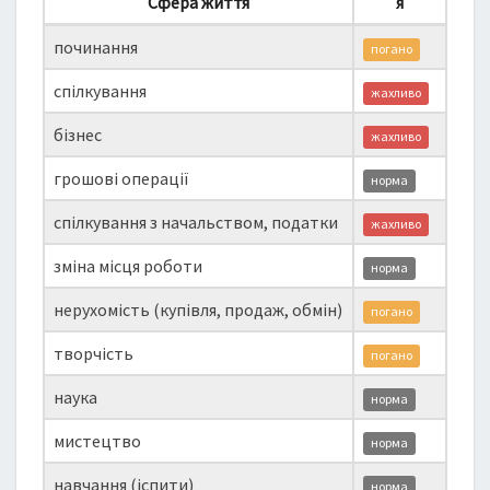
Сфера життя
я
починання
погано
спілкування
жахливо
бізнес
жахливо
грошові операції
норма
спілкування з начальством, податки
жахливо
зміна місця роботи
норма
нерухомість (купівля, продаж, обмін)
погано
творчість
погано
наука
норма
мистецтво
норма
навчання (іспити)
норма