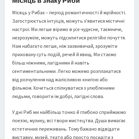
Місяць в знаку Риби
Місяць у Рибах – період романтичності й мрійності.
Загострюється інтуїція, можуть з’явитися містичні
настрої. Ми легше віримо в усе чудесне, таємниче,
незрозуміле, можуть підсилитися релігійні почуття.
Нам набагато легше, ніж зазвивичай, зрозуміти
приховану суть подій, речей й явищ. Ми стаємо
більш ніжними, лагідними й навіть
сентиментальними. Легко можемо розплакатися
від розчулення над жалісливою книгою або
фільмом. Хочеться спілкуватися з улюбленими
людьми, говорити їм добрі, лагідні слова.
У дні Риб ми найбільш тонко й глибоко сприймаємо
поезію, музику, всі твори мистецтва. Душа вимагає
естетичних переживань. Тому бажано відвідати
виставку, музей, театр або просто посидіти з