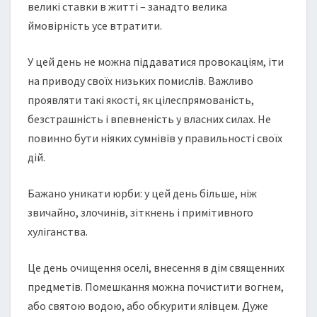
великі ставки в житті – занадто велика
ймовірність усе втратити.
У цей день не можна піддаватися провокаціям, іти
на приводу своїх низьких помислів. Важливо
проявляти такі якості, як цілеспрямованість,
безстрашність і впевненість у власних силах. Не
повинно бути ніяких сумнівів у правильності своїх
дій.
Бажано уникати юрби: у цей день більше, ніж
звичайно, злочинів, зіткнень і примітивного
хуліганства.
Це день очищення оселі, внесення в дім священних
предметів. Помешкання можна почистити вогнем,
або святою водою, або обкурити ялівцем. Дуже