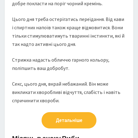
добре покласти на поріг чорний кремінь.
Цього дня треба остерігатись переїдання. Від кави
і спиртних напоїв також краще відмовитися. Вони
тільки стимулюватимуть тваринні інстинкти, які й
так надто активні цього дня.
Cтрижка надасть обличчю гарного кольору,
поліпшить ваш добробут.
Секс, цього дня, вкрай небажаний. Він може
викликати хворобливі відчуття, слабість і навіть
спричинити хвороби.
Детальніше