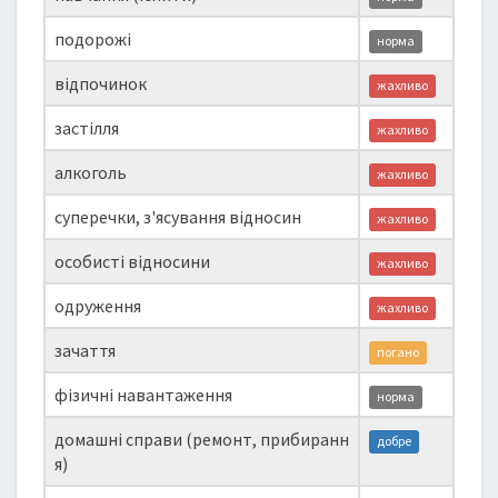
подорожі
норма
відпочинок
жахливо
застілля
жахливо
алкоголь
жахливо
суперечки, з'ясування відносин
жахливо
особисті відносини
жахливо
одруження
жахливо
зачаття
погано
фізичні навантаження
норма
домашні справи (ремонт, прибиранн
добре
я)