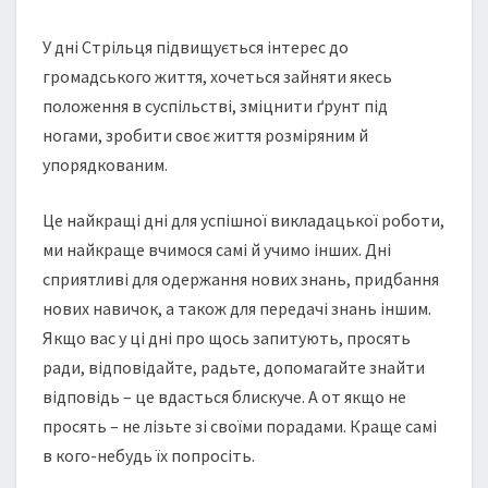
У дні Стрільця підвищується інтерес до
громадського життя, хочеться зайняти якесь
положення в суспільстві, зміцнити ґрунт під
ногами, зробити своє життя розміряним й
упорядкованим.
Це найкращі дні для успішної викладацької роботи,
ми найкраще вчимося самі й учимо інших. Дні
сприятливі для одержання нових знань, придбання
нових навичок, а також для передачі знань іншим.
Якщо вас у ці дні про щось запитують, просять
ради, відповідайте, радьте, допомагайте знайти
відповідь – це вдасться блискуче. А от якщо не
просять – не лізьте зі своїми порадами. Краще самі
в кого-небудь їх попросіть.