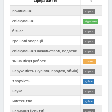
Сфера життя
я
починання
норма
спілкування
відмінно
бізнес
норма
грошові операції
норма
спілкування з начальством, податки
норма
зміна місця роботи
погано
нерухомість (купівля, продаж, обмін)
норма
творчість
добре
наука
норма
мистецтво
добре
навчання (іспити)
норма