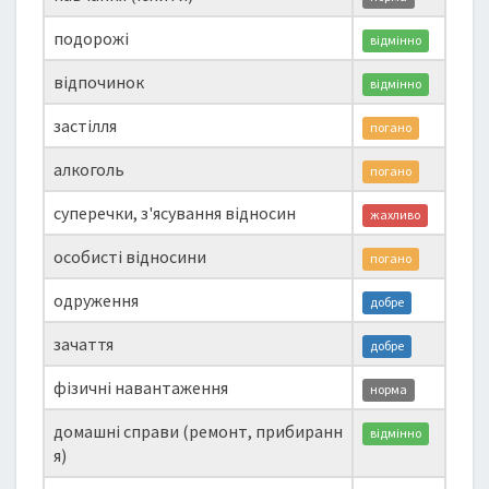
подорожі
відмінно
відпочинок
відмінно
застілля
погано
алкоголь
погано
суперечки, з'ясування відносин
жахливо
особисті відносини
погано
одруження
добре
зачаття
добре
фізичні навантаження
норма
домашні справи (ремонт, прибиранн
відмінно
я)