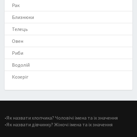
Рак
Близнюки
Телець
Овен
Риби
Водолій
Козеріг
-
Як назвати хлопчика? Чоловічі імена та їх значення
-
Як назвати дівчинку? Жіночі імена та їх значення