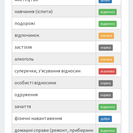
навчання (іспити)
відмінно
подорожі
відмінно
відпочинок
погано
застілля
норма
алкоголь
погано
суперечки, з'ясування відносин
жахливо
особисті відносини
норма
одруження
норма
зачаття
відмінно
фізичні навантаження
добре
домашні справи (ремонт, прибиранн
відмінно