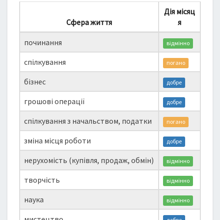
Дія місяц
Сфера життя
я
починання
відмінно
спілкування
погано
бізнес
добре
грошові операції
добре
спілкування з начальством, податки
погано
зміна місця роботи
добре
нерухомість (купівля, продаж, обмін)
відмінно
творчість
відмінно
наука
відмінно
мистецтво
добре