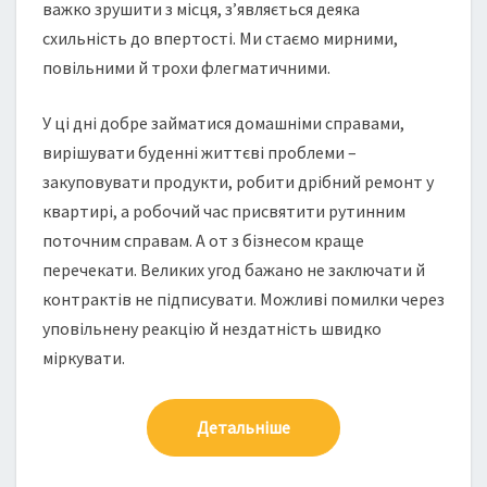
важко зрушити з місця, з’являється деяка
схильність до впертості. Ми стаємо мирними,
повільними й трохи флегматичними.
У ці дні добре займатися домашніми справами,
вирішувати буденні життєві проблеми –
закуповувати продукти, робити дрібний ремонт у
квартирі, а робочий час присвятити рутинним
поточним справам. А от з бізнесом краще
перечекати. Великих угод бажано не заключати й
контрактів не підписувати. Можливі помилки через
уповільнену реакцію й нездатність швидко
міркувати.
Детальніше