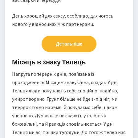
вас сварки й пересуди.
День хороший для сексу, особливо, для чогось
нового у відносинах між партнерами.
Детальніше
Місяць в знаку Телець
Напруга попередніх днів, пов’язана із
проходженням Місяцем знаку Овна, спадає. У дні
Тельця люди почувають себе спокійно, надійно,
умиротворено. Ґрунт більше не йде з-під ніг, ми
твердо стоїмо на землі й почуваємо себе цілком
упевнено. Думки вже не скачуть у голові як
божевільні, та й реакція сповільнюється. У дні
Тельця ми всі трішки тугодуми. До того ж тепер нас