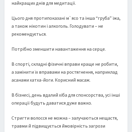
найкращих днів для медитації.
Цього дня протипоказані м`ясо та інша “груба” їжа,
а також нікотин і алкоголь. Голодувати – не
рекомендується.
Потрібно зменшити навантаження на серце.
В спорті, складні фізичні вправи краще не робити,
а замінити їх вправами на ростягнення, наприклад
асанами хатха-йоги. Корисний масаж.
В бізнесі, день вдалий хіба для спонсорства, усі інші
операції будуть даватися дуже важко.
Стригти волосся не можна – залучаються нещастя,
травми й підвищується ймовірність загрози