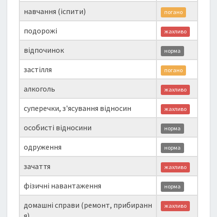
навчання (іспити)
погано
подорожі
жахливо
відпочинок
норма
застілля
погано
алкоголь
жахливо
суперечки, з'ясування відносин
жахливо
особисті відносини
норма
одруження
норма
зачаття
жахливо
фізичні навантаження
норма
домашні справи (ремонт, прибиранн
жахливо
я)