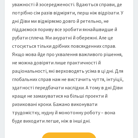
уважності й зосередженості. Вдаються справи, де
потрібно сім разів відміряти, перш ніж відрізати. У
дні Діви ми відміряємо довго й ретельно, не
піддаємося пориву все зробити якнайшвидше й
рубати сплеча. Ми акуратні й обережні. Але це
стосується тільки дрібних повсякденних справ.
Якщо мова йде про ухвалення важливого рішення,
не можна довіряти лише практичності й
раціональності, які верховодять усіма в ці дні. Для
глобальних справ нам не вистачить чуття, інтуїції,
здатності передбачати наслідки. А тому в дні Діви
краще не замахуватися на більші проекти й
ризиковані кроки. Бажано виконувати
трудомістку, нудну й монотонну роботу – вона
буде виходити легше, ніж в інші дні.