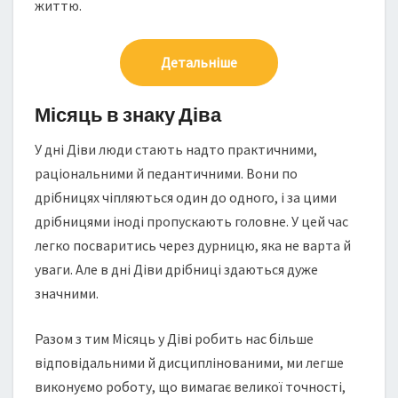
життю.
Детальніше
Місяць в знаку Діва
У дні Діви люди стають надто практичними,
раціональними й педантичними. Вони по
дрібницях чіпляються один до одного, і за цими
дрібницями іноді пропускають головне. У цей час
легко посваритись через дурницю, яка не варта й
уваги. Але в дні Діви дрібниці здаються дуже
значними.
Разом з тим Місяць у Діві робить нас більше
відповідальними й дисциплінованими, ми легше
виконуємо роботу, що вимагає великої точності,