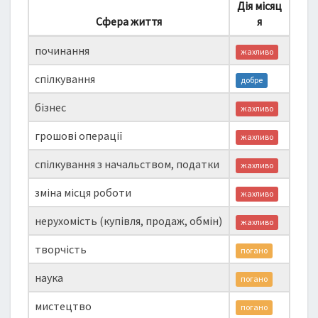
Дія місяц
Сфера життя
я
починання
жахливо
спілкування
добре
бізнес
жахливо
грошові операції
жахливо
спілкування з начальством, податки
жахливо
зміна місця роботи
жахливо
нерухомість (купівля, продаж, обмін)
жахливо
творчість
погано
наука
погано
мистецтво
погано