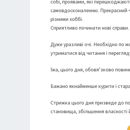
собі, проявами, які перешкоджают
самовдосконаленню. Прекрасний ча
різними хоббі.
Сприятливо починати нові справи.
Дуже уразливі очі. Необхідно по 
утриматися від читання і перегляд
Їжа, цього дня, обовя’зково повинн
Бажано якнайменше курити і стара
Стрижка цього дня призведе до по
становища, збільшення власності 