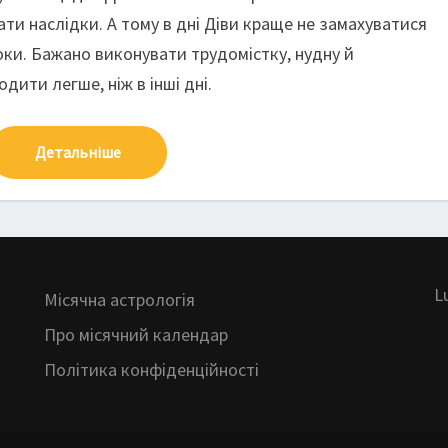
чати наслідки. А тому в дні Діви краще не замахуватися
оки. Бажано виконувати трудомістку, нудну й
дити легше, ніж в інші дні.
Детальніше
L
Місячна астрологія
Про місячний календар
Політика конфіденційності