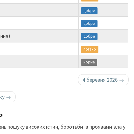
добре
добре
ння)
добре
погано
норма
4 березня 2026
→
оку
→
ь
нь пошуку високих істин, боротьби із проявами зла у