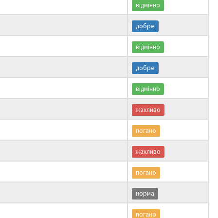
відмінно
добре
відмінно
добре
відмінно
жахливо
погано
жахливо
погано
норма
погано