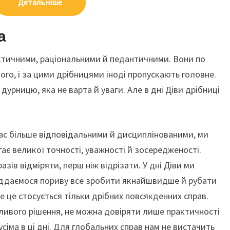
Детальніше
а
ктичними, раціональними й педантичними. Вони по
го, і за цими дрібницями іноді пропускають головне.
дурницю, яка не варта й уваги. Але в дні Діви дрібниці
нас більше відповідальними й дисциплінованими, ми
ає великої точності, уважності й зосередженості.
азів відміряти, перш ніж відрізати. У дні Діви ми
піддаємося пориву все зробити якнайшвидше й рубати
ле це стосується тільки дрібних повсякденних справ.
ивого рішення, не можна довіряти лише практичності
усіма в ці дні. Для глобальних справ нам не вистачить