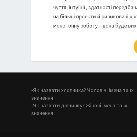
чуття, інтуїції, здатності передба
на більші проекти й ризиковані кр
монотонну роботу – вона буде вихо
-
Як назвати хлопчика? Чоловічі імена та їх
значення
-
Як назвати дівчинку? Жіночі імена та їх
значення