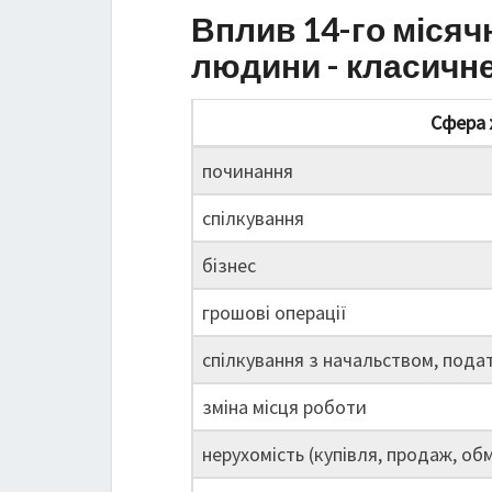
Вплив 14-го місяч
людини - класичн
Сфера 
починання
спілкування
бізнес
грошові операції
спілкування з начальством, пода
зміна місця роботи
нерухомість (купівля, продаж, обм