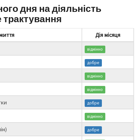
ного дня на діяльність
е трактування
життя
Дія місяця
відмінно
добре
відмінно
відмінно
тки
добре
відмінно
ін)
добре