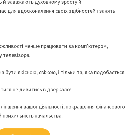
ь й заважають духовному зросту й
с для вдосконалення своїх здібностей і занять
можливості менше працювати за комп’ютером,
у телевізора.
а бути якісною, свіжою, і тільки та, яка подобається.
тися не дивитись в дзеркало!
ліпшення вашої діяльності, покращення фінансового
й прихильність начальства.