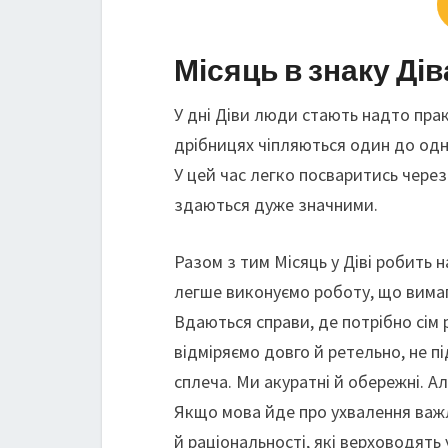
Місяць в знаку Дів
У дні Діви люди стають надто пра
дрібницях чіпляються один до одно
У цей час легко посваритись через 
здаються дуже значними.
Разом з тим Місяць у Діві робить 
легше виконуємо роботу, що вимаг
Вдаються справи, де потрібно сім р
відміряємо довго й ретельно, не 
сплеча. Ми акуратні й обережні. А
Якщо мова йде про ухвалення важл
й раціональності, які верховодять 