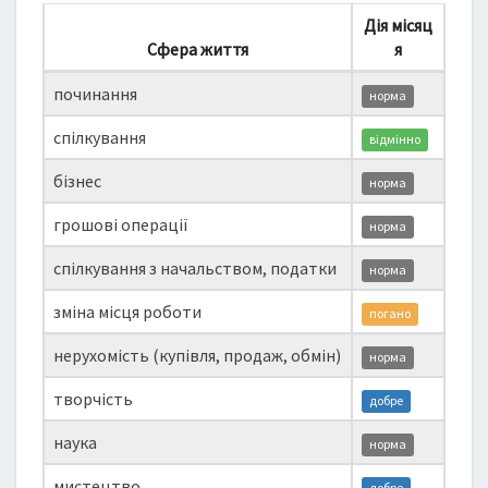
Дія місяц
Сфера життя
я
починання
норма
спілкування
відмінно
бізнес
норма
грошові операції
норма
спілкування з начальством, податки
норма
зміна місця роботи
погано
нерухомість (купівля, продаж, обмін)
норма
творчість
добре
наука
норма
мистецтво
добре