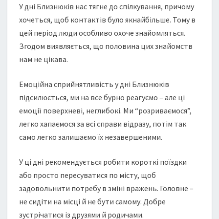
У дні Близнюків нас тягне до спілкування, причому
хочеться, щоб контактів було якнайбільше. Тому в
цей період люди особливо охоче знайомляться.
Згодом виявляється, що половина цих знайомств
нам не цікава.
Емоційна сприйнятливість у дні Близнюків
підсилюється, ми на все бурно реагуємо – але ці
емоції поверхневі, неглибокі. Ми “розриваємося”,
легко хапаємося за всі справи відразу, потім так
само легко залишаємо їх незавершеними.
У ці дні рекомендується робити короткі поїздки
або просто пересуватися по місту, щоб
задовольнити потребу в зміні вражень. Головне –
не сидіти на місці й не бути самому. Добре
зустрічатися із друзями й родичами.