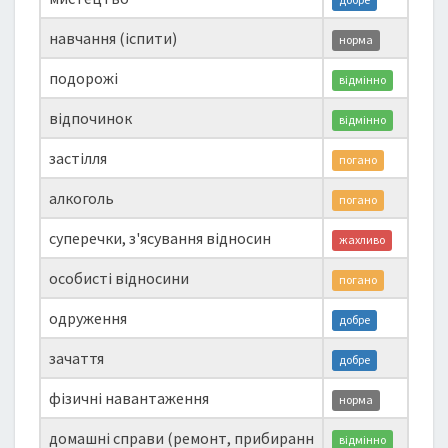
навчання (іспити)
норма
подорожі
відмінно
відпочинок
відмінно
застілля
погано
алкоголь
погано
суперечки, з'ясування відносин
жахливо
особисті відносини
погано
одруження
добре
зачаття
добре
фізичні навантаження
норма
домашні справи (ремонт, прибиранн
відмінно