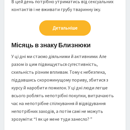
В цей день потрібно утриматись від сексуальних
контактів і не вживати грубу тваринну їжу.
Детальніше
Місяць в знаку Близнюки
У ці дні ми стаємо діяльними й активними. Але
разом із цим підвищується сугестивність,
схильність різним впливам. Тому є небезпека,
піддавшись скороминущому пориву, збитися з
курсу й наробити помилок. У ці дні люди легше
всього роблять непотрібні покупки, витрачають
час на непотрібне спілкування й відвідування
непотрібних заходів, а потім самі не можуть
зрозуміти: “І як це мене туди занесло? ”