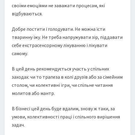
своїми емоціями не заважати процесам, які
відбуваються.
Добре постити і голодувати. Не можна їсти
тваринну їжу. Не треба напружувати зір, піддавати
себе екстрасенсорному лікуванню і лікувати
самому.
В цей день рекомендується участь у спільних
заходах: чи то трапеза в колі друзів або за сімейним
столом, чи колективні ігри, чи спільне читання
молитов або мантр.
В бізнесі цей день буде вдалим, знову ж таки, за
умови, колективності праці і спільного вирішення
задач.