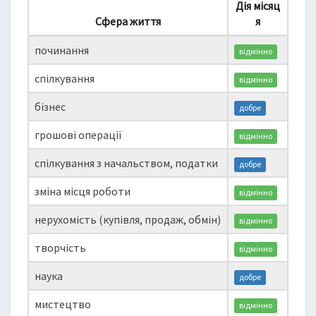
Дія місяц
Сфера життя
я
починання
відмінно
спілкування
відмінно
бізнес
добре
грошові операції
відмінно
спілкування з начальством, податки
добре
зміна місця роботи
відмінно
нерухомість (купівля, продаж, обмін)
відмінно
творчість
відмінно
наука
добре
мистецтво
відмінно