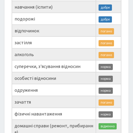
навчання (іспити)
добре
подорожі
добре
відпочинок
погано
застілля
погано
алкоголь
погано
суперечки, з'ясування відносин
норма
особисті відносини
норма
одруження
норма
зачаття
погано
фізичні навантаження
норма
домашні справи (ремонт, прибиранн
відмінно
я)