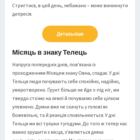
Стригтися, в цей день, небажано – може виникнути
депресія.
Детальніше
Місяць в знаку Телець
Напруга попередніх днів, пов’язана із
проходженням Місяцем знаку Овна, спадає. У дні
Тельця люди почувають себе спокійно, надійно,
умиротворено. Ґрунт більше не йде з-під ніг, ми
твердо стоїмо на землі й почуваємо себе цілком
упевнено. Думки вже не скачуть у голові як
божевільні, та й реакція сповільнюється. У дні
Тельця ми всі трішки тугодуми. До того ж тепер нас
важко зрушити з місця, з’являється деяка