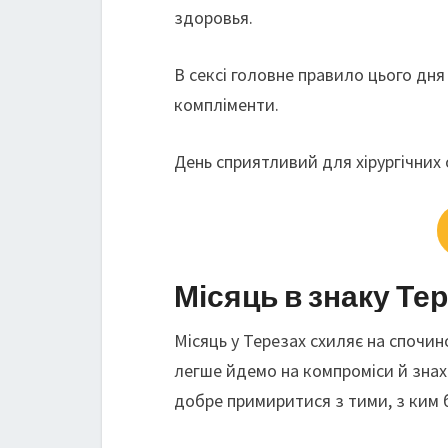
здоровья.
В сексі головне правило цього дня 
компліменти.
День сприятливий для хірургічних 
Місяць в знаку Те
Місяць у Терезах схиляє на спочино
легше йдемо на компроміси й знах
добре примиритися з тими, з ким б