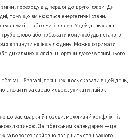
зміни, переходу від першої до другої фази. Дні
ні, тому що змінюються енергетичні стани.
льної магії, тобто магії слова. У цей день краще
и грубе слово або побажати кому-небудь поганого.
омо вплинути на іншу людину. Можна отримати
або дихальних шляхів. Ці органи дуже чутливі цього
ебажані. Взагалі, перш ніж щось сказати в цей день,
но стежити за своєю мовою, уникати лайок і
не до вас сварки й позови, можливий конфлікт із
ханою людиною. За тібетським календарем — це
ижка волосся серйозно погіршить стан вашого