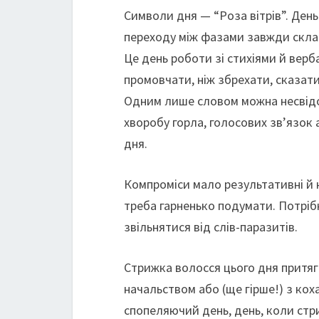
Символи дня — “Роза вітрів”. День 
переходу між фазами завжди склад
Це день роботи зі стихіями й верба
промовчати, ніж збрехати, сказат
Одним лише словом можна несвід
хворобу горла, голосових зв’язок 
дня.
Компроміси мало результативні й н
треба гарненько подумати. Потріб
звільнятися від слів-паразитів.
Cтрижка волосся цього дня притяг
начальством або (ще гірше!) з ко
спопеляючий день, день, коли стр