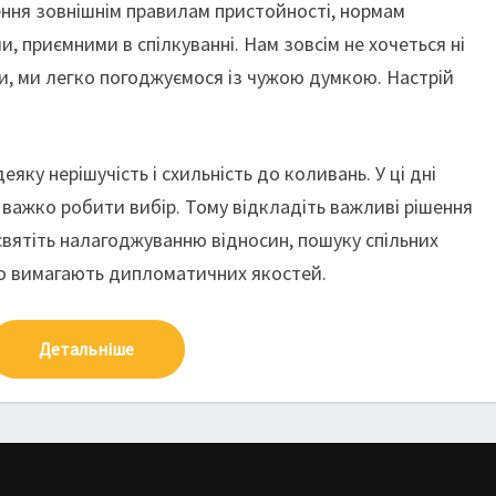
ення зовнішнім правилам пристойності, нормам
и, приємними в спілкуванні. Нам зовсім не хочеться ні
ти, ми легко погоджуємося із чужою думкою. Настрій
еяку нерішучість і схильність до коливань. У ці дні
важко робити вибір. Тому відкладіть важливі рішення
исвятіть налагоджуванню відносин, пошуку спільних
 що вимагають дипломатичних якостей.
Детальніше