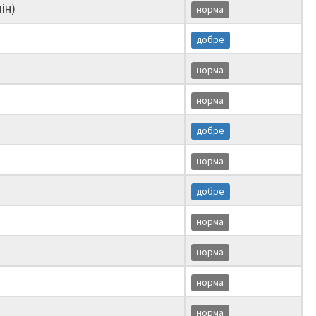
ін)
норма
добре
норма
норма
добре
норма
добре
норма
норма
норма
норма