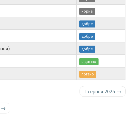
норма
добре
добре
ння)
добре
відмінно
погано
1 серпня 2025
→
у
→