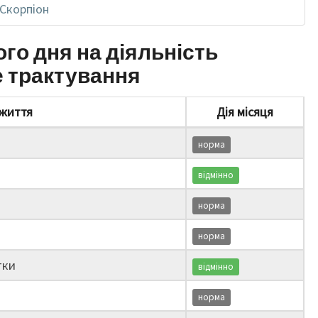
Скорпіон
ого дня на діяльність
е трактування
життя
Дія місяця
норма
відмінно
норма
норма
тки
відмінно
норма