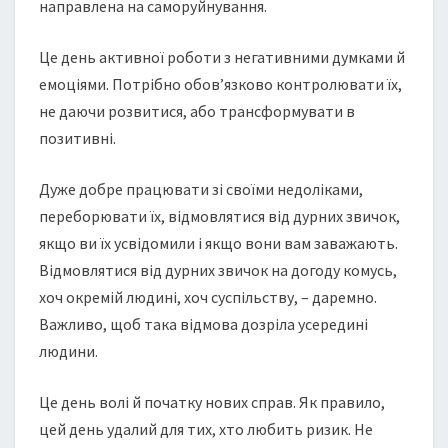
направлена на саморуйнування.
Це день активної роботи з негативними думками й
емоціями. Потрібно обов’язково контролювати їх,
не даючи розвитися, або трансформувати в
позитивні.
Дуже добре працювати зі своїми недоліками,
переборювати їх, відмовлятися від дурних звичок,
якщо ви їх усвідомили і якщо вони вам заважають.
Відмовлятися від дурних звичок на догоду комусь,
хоч окремій людині, хоч суспільству, – даремно.
Важливо, щоб така відмова дозріла усередині
людини.
Це день волі й початку нових справ. Як правило,
цей день удалий для тих, хто любить ризик. Не