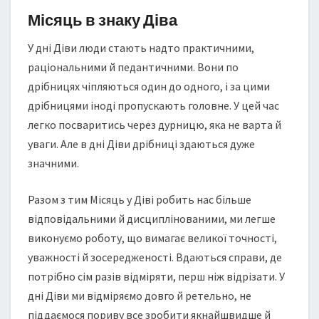
Місяць в знаку Діва
У дні Діви люди стають надто практичними,
раціональними й педантичними. Вони по
дрібницях чіпляються один до одного, і за цими
дрібницями іноді пропускають головне. У цей час
легко посваритись через дурницю, яка не варта й
уваги. Але в дні Діви дрібниці здаються дуже
значними.
Разом з тим Місяць у Діві робить нас більше
відповідальними й дисциплінованими, ми легше
виконуємо роботу, що вимагає великої точності,
уважності й зосередженості. Вдаються справи, де
потрібно сім разів відміряти, перш ніж відрізати. У
дні Діви ми відміряємо довго й ретельно, не
піддаємося пориву все зробити якнайшвидше й