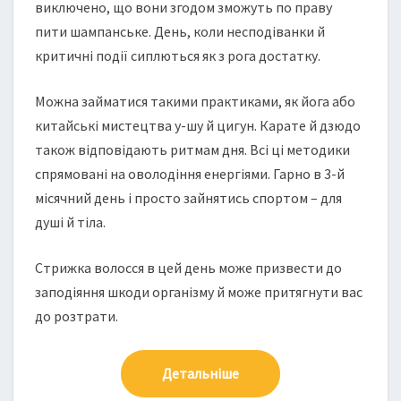
виключено, що вони згодом зможуть по праву
пити шампанське. День, коли несподіванки й
критичні події сиплються як з рога достатку.
Можна займатися такими практиками, як йога або
китайські мистецтва у-шу й цигун. Карате й дзюдо
також відповідають ритмам дня. Всі ці методики
спрямовані на оволодіння енергіями. Гарно в 3-й
місячний день і просто зайнятись спортом – для
душі й тіла.
Cтрижка волосся в цей день може призвести до
заподіяння шкоди організму й може притягнути вас
до розтрати.
Детальніше