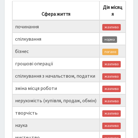
Дія місяц
Сфера життя
я
починання
жахливо
спілкування
норма
бізнес
погано
грошові операції
жахливо
спілкування з начальством, податки
жахливо
зміна місця роботи
жахливо
нерухомість (купівля, продаж, обмін)
жахливо
творчість
жахливо
наука
жахливо
мистецтво
жахливо