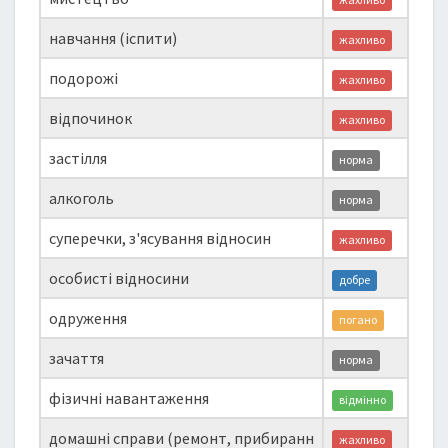
навчання (іспити)
жахливо
подорожі
жахливо
відпочинок
жахливо
застілля
норма
алкоголь
норма
суперечки, з'ясування відносин
жахливо
особисті відносини
добре
одруження
погано
зачаття
норма
фізичні навантаження
відмінно
домашні справи (ремонт, прибиранн
жахливо