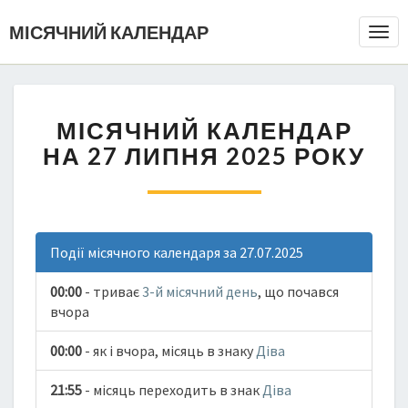
МІСЯЧНИЙ КАЛЕНДАР
Togg
Navi
МІСЯЧНИЙ КАЛЕНДАР
НА 27 ЛИПНЯ 2025 РОКУ
Події місячного календаря за 27.07.2025
00:00
- триває
3-й місячний день
, що почався
вчора
00:00
- як і вчора, місяць в знаку
Діва
21:55
- місяць переходить в знак
Діва