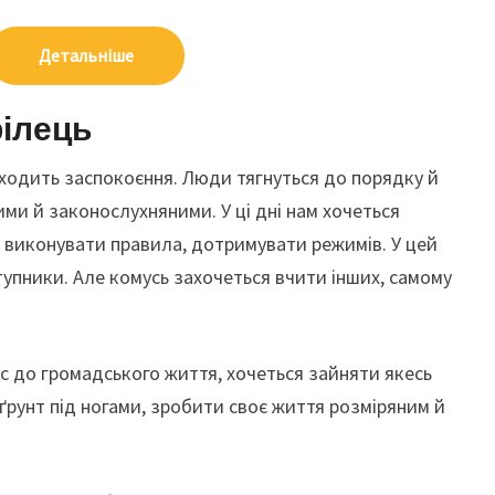
Детальніше
рілець
иходить заспокоєння. Люди тягнуться до порядку й
ими й законослухняними. У ці дні нам хочеться
 виконувати правила, дотримувати режимів. У цей
тупники. Але комусь захочеться вчити інших, самому
ес до громадського життя, хочеться зайняти якесь
 ґрунт під ногами, зробити своє життя розміряним й