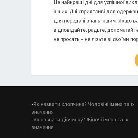
Це найкращі дні для успішної вик
інших. Дні сприятливі для одержан
для передачі знань іншим. Якщо ва
відповідайте, радьте, допомагайте
не просять – не лізьте зі своїми п
-
Як назвати хлопчика? Чоловічі імена та їх
значення
-
Як назвати дівчинку? Жіночі імена та їх
значення