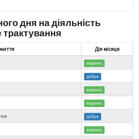
ного дня на діяльність
е трактування
життя
Дія місяця
відмінно
добре
відмінно
відмінно
тки
добре
відмінно