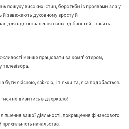
нь пошуку високих істин, боротьби із проявами зла у
ь й заважають духовному зросту й
с для вдосконалення своїх здібностей і занять
можливості менше працювати за комп’ютером,
у телевізора.
а бути якісною, свіжою, і тільки та, яка подобається.
тися не дивитись в дзеркало!
ліпшення вашої діяльності, покращення фінансового
й прихильність начальства.