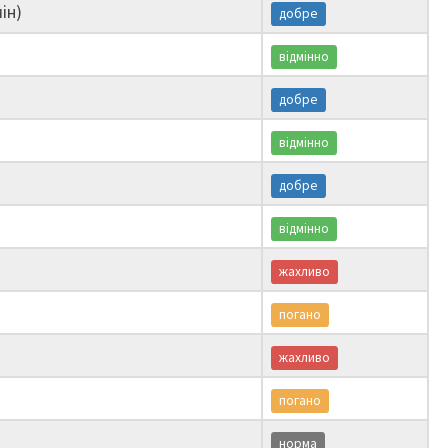
ін)
добре
відмінно
добре
відмінно
добре
відмінно
жахливо
погано
жахливо
погано
норма