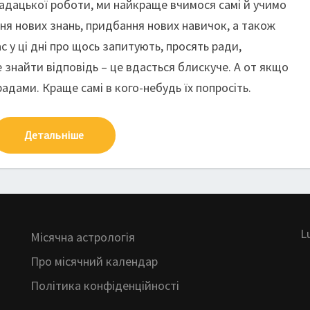
ладацької роботи, ми найкраще вчимося самі й учимо
ня нових знань, придбання нових навичок, а також
с у ці дні про щось запитують, просять ради,
 знайти відповідь – це вдасться блискуче. А от якщо
орадами. Краще самі в кого-небудь їх попросіть.
Детальніше
L
Місячна астрологія
Про місячний календар
Політика конфіденційності