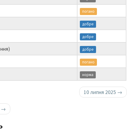
погано
добре
добре
ння)
добре
погано
норма
10 липня 2025
→
у
→
ь