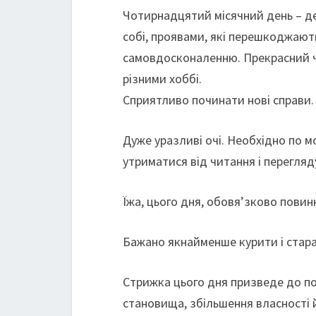
Чотирнадцятий місячний день – де
собі, проявами, які перешкоджают
самовдосконаленню. Прекрасний ча
різними хоббі.
Сприятливо починати нові справи.
Дуже уразливі очі. Необхідно по 
утриматися від читання і перегляд
Їжа, цього дня, обовя’зково повинн
Бажано якнайменше курити і стара
Стрижка цього дня призведе до по
становища, збільшення власності 