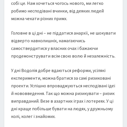
собі це. Нам хочеться чогось нового, ми легко
робимо несподівані вчинки, від деяких людей
можна чекати різних примх.
Головне в ці дні – не піддатися анархії, не шокувати
відверто навколишніх, намагаючись
самоствердитися у власних очах і бажаючи
продемонструвати всім свою волю й незалежність.
У дні Водолія добре вдаються реформи, усілякі
експерименти, можна братися за самі ризиковані
проекти. Успішно впроваджуються несподівані ідеї
й нововведення. Так що можна ризикувати – ризик
виправданий. Везе в азартних іграх і лотереях. У ці
дні краще побільше бувати на людях, у дружньому
колі, колег і знайомих.