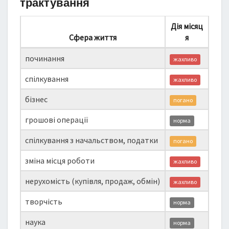
трактування
Дія місяц
Сфера життя
я
починання
жахливо
спілкування
жахливо
бізнес
погано
грошові операції
норма
спілкування з начальством, податки
погано
зміна місця роботи
жахливо
нерухомість (купівля, продаж, обмін)
жахливо
творчість
норма
наука
норма