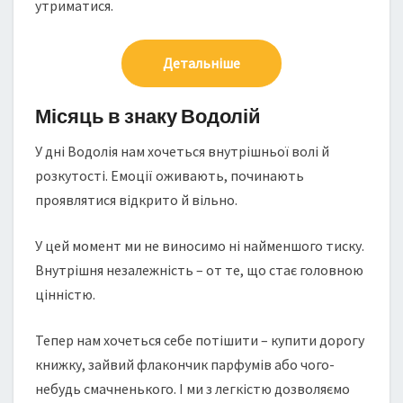
утриматися.
Детальніше
Місяць в знаку Водолій
У дні Водолія нам хочеться внутрішньої волі й
розкутості. Емоції оживають, починають
проявлятися відкрито й вільно.
У цей момент ми не виносимо ні найменшого тиску.
Внутрішня незалежність – от те, що стає головною
цінністю.
Тепер нам хочеться себе потішити – купити дорогу
книжку, зайвий флакончик парфумів або чого-
небудь смачненького. І ми з легкістю дозволяємо