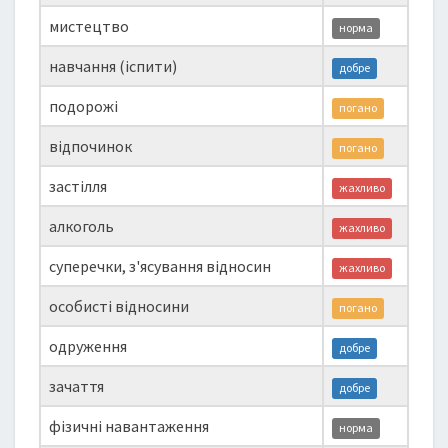
мистецтво
норма
навчання (іспити)
добре
подорожі
погано
відпочинок
погано
застілля
жахливо
алкоголь
жахливо
суперечки, з'ясування відносин
жахливо
особисті відносини
погано
одруження
добре
зачаття
добре
фізичні навантаження
норма